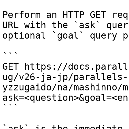
Perform an HTTP GET req
URL with the `ask` quer
optional `goal` query p
```

GET https://docs.parall
ug/v26-ja-jp/parallels-
yzzugaido/na/mashinno/m
ask=<question>&goal=<en
```

`ask` is the immediate 