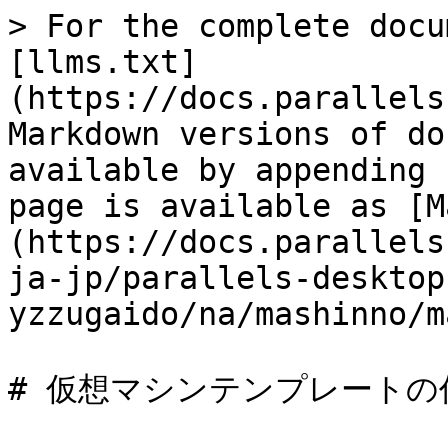
> For the complete docu
[llms.txt]
(https://docs.parallels
Markdown versions of do
available by appending 
page is available as [M
(https://docs.parallels
ja-jp/parallels-desktop
yzzugaido/na/mashinno/m
# 仮想マシンテンプレートの