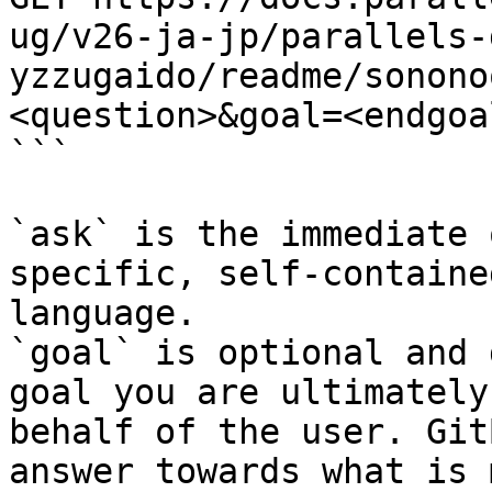
ug/v26-ja-jp/parallels-
yzzugaido/readme/sonono
<question>&goal=<endgoal
```

`ask` is the immediate 
specific, self-containe
language.

`goal` is optional and 
goal you are ultimately
behalf of the user. Git
answer towards what is 