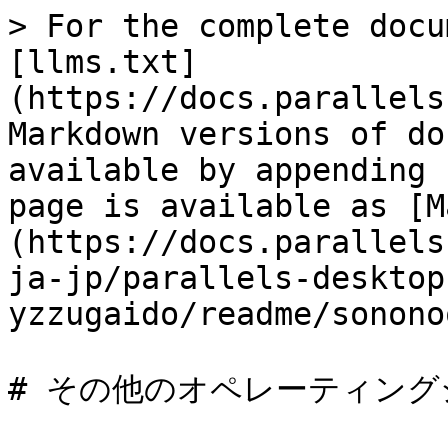
> For the complete docu
[llms.txt]
(https://docs.parallels
Markdown versions of do
available by appending 
page is available as [M
(https://docs.parallels
ja-jp/parallels-desktop
yzzugaido/readme/sonono
# その他のオペレーティング