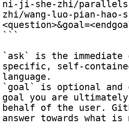
ni-ji-she-zhi/parallels
zhi/wang-luo-pian-hao-s
<question>&goal=<endgoal
```

`ask` is the immediate 
specific, self-containe
language.

`goal` is optional and 
goal you are ultimately
behalf of the user. Git
answer towards what is 