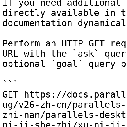
If you need additional 
directly available in t
documentation dynamical
Perform an HTTP GET req
URL with the `ask` quer
optional `goal` query p
```

GET https://docs.parall
ug/v26-zh-cn/parallels-
zhi-nan/parallels-deskt
ni-ji-she-zhi/xu-ni-ji-