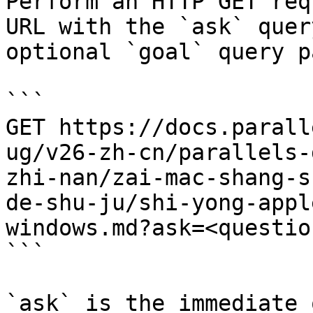
Perform an HTTP GET req
URL with the `ask` quer
optional `goal` query p
```

GET https://docs.parall
ug/v26-zh-cn/parallels-
zhi-nan/zai-mac-shang-s
de-shu-ju/shi-yong-appl
windows.md?ask=<questio
```

`ask` is the immediate 