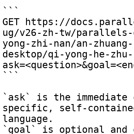
```

GET https://docs.parall
ug/v26-zh-tw/parallels-
yong-zhi-nan/an-zhuang-
desktop/qi-yong-he-zhu-
ask=<question>&goal=<en
```

`ask` is the immediate 
specific, self-containe
language.

`goal` is optional and 