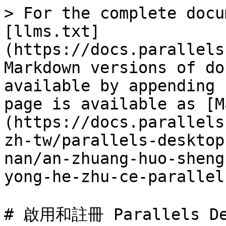
> For the complete docu
[llms.txt]
(https://docs.parallels
Markdown versions of do
available by appending 
page is available as [M
(https://docs.parallels
zh-tw/parallels-desktop
nan/an-zhuang-huo-sheng
yong-he-zhu-ce-parallel
# 啟用和註冊 Parallels Des