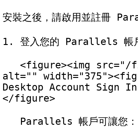
安裝之後，請啟用並註冊 Paral
1. 登入您的 Parallels 帳
   <figure><img src="/files/76E2Sk0BdEcn826O7jID" 
alt="" width="375"><fig
Desktop Account Sign In
</figure>

   Parallels 帳戶可讓您：
