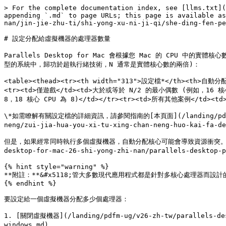
> For the complete documentation index, see [llms.txt](
appending `.md` to page URLs; this page is available as
nan/jin-jie-zhu-ti/shi-yong-xu-ni-ji-qi/she-ding-fen-pe
# 設定分配給虛擬機器的處理器數量

Parallels Desktop for Mac 會根據您 Mac 的 CPU 中的
型的系統中，歸功於超執行緒技術，N 通常是實體核心數的兩倍)：

<table><thead><tr><th width="313">設定檔*</th><th>自
<tr><td>僅遊戲</td><td>大於或等於 N/2 的最小偶數 (例如，16 核心
8，18 核心 CPU 為 8)</td></tr><tr><td>所有其他案例</td><td>
\*如需瞭解有關設定檔的詳細資訊，請參閱指南的[本頁面](/landing/pdfm-ug/v26-
neng/zui-jia-hua-you-xi-tu-xing-chan-neng-huo-kai-fa-de
但是，如果經常同時執行多個虛擬機器，自動分配核心可能會導致資源衝突。我們建議手
desktop-for-mac-26-shi-yong-zhi-nan/parallels-desktop-p
{% hint style="warning" %}

**附註：**&#x5118;管大多數現代應用程式都是針對多核心處理器而
{% endhint %}

要設定給一個虛擬機器分配多少個處理器：

1. [關閉虛擬機器](/landing/pdfm-ug/v26-zh-tw/parallels-desk
windows.md)。
