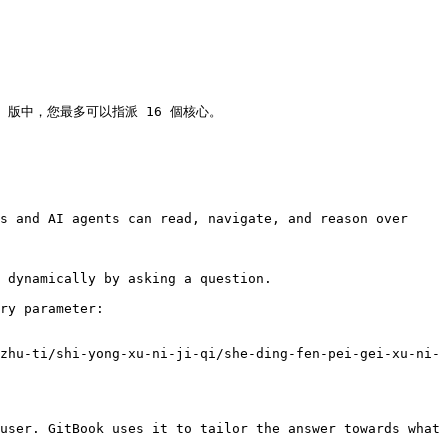
 Pro 版中，您最多可以指派 16 個核心。

s and AI agents can read, navigate, and reason over 
 dynamically by asking a question.

ry parameter:

zhu-ti/shi-yong-xu-ni-ji-qi/she-ding-fen-pei-gei-xu-ni-
user. GitBook uses it to tailor the answer towards what 