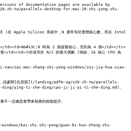
ersions of documentation pages are available by 
26-zh-tw/parallels-desktop-for-mac-26-shi-yong-zhi-
 (在 Apple Silicon 系統中，N 通常等於實體核心數，而在 Intel 
試</td><td>N&#x3C;8 時為 2 個虛擬核心，否則為 4 個</td></tr>
開發</td><td>小於或等於 N/2 的最大偶數 (例如，16 核心 CPU 為 
n/zai-mac-shang-shi-yong-windows/zui-jia-hua-xiao-
/landing/pdfm-ug/v26-zh-tw/parallels-
-ding/ying-ti-she-ding/cpu-ji-ji-yi-ti-she-ding.md)。

數量不一定總是會帶來相應的效能提升。

windows/kai-shi-shi-yong/guan-bi-huo-zhong-zhi-