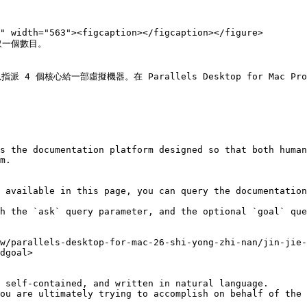
取一個數目。

最多可以指派 4 個核心給一部虛擬機器。在 Parallels Desktop for Mac
s the documentation platform designed so that both human
m.

 available in this page, you can query the documentation
h the `ask` query parameter, and the optional `goal` que
w/parallels-desktop-for-mac-26-shi-yong-zhi-nan/jin-jie-
dgoal>

 self-contained, and written in natural language.

ou are ultimately trying to accomplish on behalf of the 