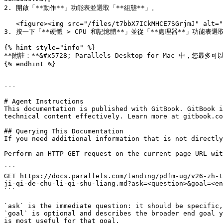
2. 開啟「**動作**」功能表並選取「**組態**」。

   <figure><img src="/files/t7bbX7ICkMHCE7SGrjmJ" alt="" width="563"><figcaption></figcaption></figure>

3. 按一下「**硬體 > CPU 和記憶體**」並從「**處理器**」功能表選
{% hint style="info" %}

**附註：**&#x5728; Parallels Desktop for Mac 中，您
{% endhint %}

---

# Agent Instructions

This documentation is published with GitBook. GitBook i
technical content effectively. Learn more at gitbook.co
## Querying This Documentation

If you need additional information that is not directly
Perform an HTTP GET request on the current page URL wit
```

GET https://docs.parallels.com/landing/pdfm-ug/v26-zh-t
ji-qi-de-chu-li-qi-shu-liang.md?ask=<question>&goal=<en
```

`ask` is the immediate question: it should be specific,
`goal` is optional and describes the broader end goal y
is most useful for that goal.
