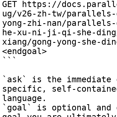
GET https://docs.parall
ug/v26-zh-tw/parallels-
yong-zhi-nan/parallels-
he-xu-ni-ji-qi-she-ding
xiang/gong-yong-she-din
<endgoal>

```

`ask` is the immediate 
specific, self-containe
language.

`goal` is optional and 