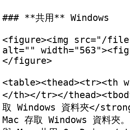
### **共用** Windows

<figure><img src="/file
alt="" width="563"><fig
</figure>

<table><thead><tr><th
</th></tr></thead><tbo
取 Windows 資料夾</stro
Mac 存取 Windows 資料夾。</