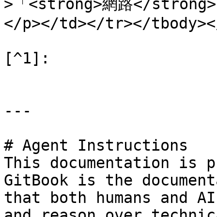
>「<strong>網路</str
</p></td></tr></tbody><
[^1]:

---

# Agent Instructions

This documentation is p
GitBook is the document
that both humans and AI
and reason over technic