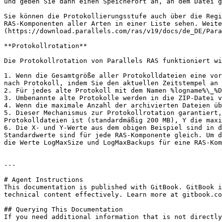
und geben Sie dann einen Speicherort an, an dem Datei g
Sie können die Protokollierungsstufe auch über die Regi
RAS-Komponenten aller Arten in einer Liste sehen. Weite
(https://download.parallels.com/ras/v19/docs/de_DE/Para
**Protokollrotation**

Die Protokollrotation von Parallels RAS funktioniert wi
1. Wenn die Gesamtgröße aller Protokolldateien eine vor
nach Protokoll, indem Sie den aktuellen Zeitstempel an 
2. Für jedes alte Protokoll mit dem Namen %logname%\_%D
3. Umbenannte alte Protokolle werden in die ZIP-Datei v
4. Wenn die maximale Anzahl der archivierten Dateien üb
5. Dieser Mechanismus zur Protokollrotation garantiert,
Protokolldateien ist (standardmäßig 200 MB), Y die maxi
6. Die X- und Y-Werte aus dem obigen Beispiel sind in d
Standardwerte sind für jede RAS-Komponente gleich. Um d
die Werte LogMaxSize und LogMaxBackups für eine RAS-Kom
---

# Agent Instructions

This documentation is published with GitBook. GitBook i
technical content effectively. Learn more at gitbook.co
## Querying This Documentation

If you need additional information that is not directly