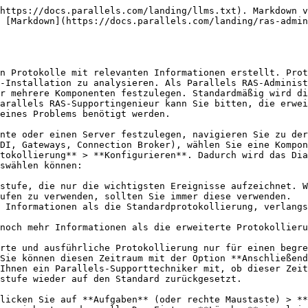
https://docs.parallels.com/landing/llms.txt). Markdown v
 [Markdown](https://docs.parallels.com/landing/ras-admin
n Protokolle mit relevanten Informationen erstellt. Prot
-Installation zu analysieren. Als Parallels RAS-Administ
r mehrere Komponenten festzulegen. Standardmäßig wird di
arallels RAS-Supportingenieur kann Sie bitten, die erwei
eines Problems benötigt werden.

nte oder einen Server festzulegen, navigieren Sie zu der
DI, Gateways, Connection Broker), wählen Sie eine Kompon
tokollierung** > **Konfigurieren**. Dadurch wird das Dia
swählen können:

stufe, die nur die wichtigsten Ereignisse aufzeichnet. W
ufen zu verwenden, sollten Sie immer diese verwenden.

 Informationen als die Standardprotokollierung, verlangs
noch mehr Informationen als die erweiterte Protokollieru
rte und ausführliche Protokollierung nur für einen begre
Sie können diesen Zeitraum mit der Option **Anschließend
Ihnen ein Parallels-Supporttechniker mit, ob dieser Zeit
stufe wieder auf den Standard zurückgesetzt.

licken Sie auf **Aufgaben** (oder rechte Maustaste) > **