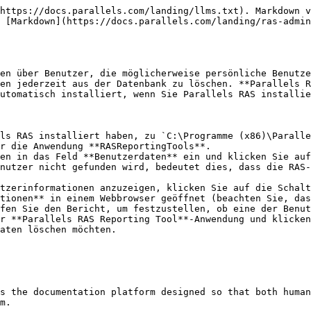
https://docs.parallels.com/landing/llms.txt). Markdown v
 [Markdown](https://docs.parallels.com/landing/ras-admi
en über Benutzer, die möglicherweise persönliche Benutze
en jederzeit aus der Datenbank zu löschen. **Parallels R
utomatisch installiert, wenn Sie Parallels RAS installie
ls RAS installiert haben, zu `C:\Programme (x86)\Paralle
r die Anwendung **RASReportingTools**.

en in das Feld **Benutzerdaten** ein und klicken Sie auf
nutzer nicht gefunden wird, bedeutet dies, dass die RAS-
tzerinformationen anzuzeigen, klicken Sie auf die Schalt
tionen** in einem Webbrowser geöffnet (beachten Sie, das
fen Sie den Bericht, um festzustellen, ob eine der Benut
r **Parallels RAS Reporting Tool**-Anwendung und klicken
aten löschen möchten.

s the documentation platform designed so that both human
m.
