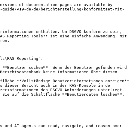
ersions of documentation pages are available by 
n-guide/v19-de-de/berichterstellung/konformitaet-mit-
rinformationen enthalten. Um DSGVO-konform zu sein, 
AS Reporting Tools** ist eine einfache Anwendung, mit 
ren.

ls\RAS Reporting`.

 **Benutzer suchen**. Wenn der Benutzer gefunden wird, 
Berichtsdatenbank keine Informationen über diesen 
fläche **Vollständige Benutzerinformationen anzeigen**. 
s dieser Bericht auch in der RAS-Konsole in der 
zerinformationen den DSGVO-Anforderungen unterliegt.

 Sie auf die Schaltfläche **Benutzerdaten löschen**. 
s and AI agents can read, navigate, and reason over 