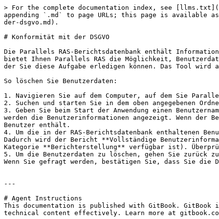
> For the complete documentation index, see [llms.txt](
appending `.md` to page URLs; this page is available as
der-dsgvo.md).

# Konformität mit der DSGVO

Die Parallels RAS-Berichtsdatenbank enthält Information
bietet Ihnen Parallels RAS die Möglichkeit, Benutzerdat
der Sie diese Aufgabe erledigen können. Das Tool wird a
So löschen Sie Benutzerdaten:

1. Navigieren Sie auf dem Computer, auf dem Sie Paralle
2. Suchen und starten Sie in dem oben angegebenen Ordne
3. Geben Sie beim Start der Anwendung einen Benutzernam
werden die Benutzerinformationen angezeigt. Wenn der Be
Benutzer enthält.

4. Um die in der RAS-Berichtsdatenbank enthaltenen Benu
Dadurch wird der Bericht **Vollständige Benutzerinforma
Kategorie **Berichterstellung** verfügbar ist). Überprü
5. Um die Benutzerdaten zu löschen, gehen Sie zurück zu
Wenn Sie gefragt werden, bestätigen Sie, dass Sie die D
---

# Agent Instructions

This documentation is published with GitBook. GitBook i
technical content effectively. Learn more at gitbook.co