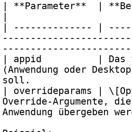
| **Parameter**  | **Beschreibung**                                                 
|

| -------------- | ----
-----------------------
-----------------------
| appid          | Das 
(Anwendung oder Desktop
soll.                  
| overrideparams | \[Op
Override-Argumente, die
Anwendung übergeben wer