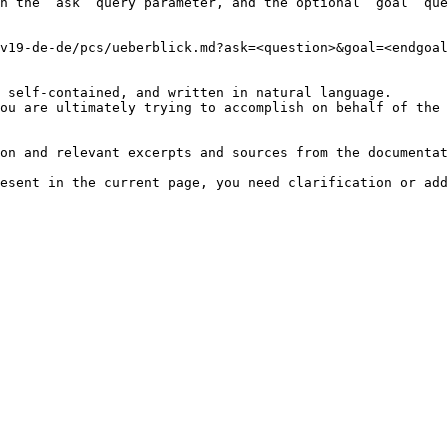
h the `ask` query parameter, and the optional `goal` que
v19-de-de/pcs/ueberblick.md?ask=<question>&goal=<endgoal
 self-contained, and written in natural language.

ou are ultimately trying to accomplish on behalf of the 
on and relevant excerpts and sources from the documentat
esent in the current page, you need clarification or add