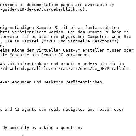
ersions of documentation pages are available by 
-guide/v19-de-de/pcs/ueberblick.md).

eigenständigen Remote-PC mit einer [unterstützten 
htm) veröffentlicht werden. Bei dem Remote-PC kann es 
lerweise ist es aber ein physischer Computer. Wenn Sie 
, wie im Kapitel [**VDI und virtuelle Desktops**]
n.]
eine Klone der virtuellen Gast-VM erstellen müssen oder 
lle Maschine als Remote-PC verwenden.

AS-VDI-Infrastruktur und arbeiten anders als die in 
//download.parallels.com/ras/v19/docs/de_DE/Parallels-
e-Anwendungen und Desktops veröffentlichen.

s and AI agents can read, navigate, and reason over 
 dynamically by asking a question.
