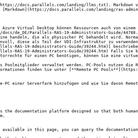
https://docs.parallels.com/landing/llms.txt). Markdown v
 [Markdown](https://docs.parallels.com/landing/ras-admin
 Azure Virtual Desktop können Ressourcen auch von einem 
/docs/de_DE/Parallels-RAS-19-Administrators-Guide/44788.
ine handeln, die als physischer PC behandelt wird. Norma
nvoll, diese als Teil der VDI-Infrastruktur zu verwenden
llels-RAS-19-Administrators-Guide/39244.htm)[ beschriebe
llels-RAS-19-Administrators-Guide/39244.htm) Falls Sie k
torrechte für einen PC benötigen, können Sie eine virtue
s Poolmitglieder verwaltet werden. PC-Pools nutzen die R
ormationen finden Sie unter [**Remote PC Pools**](https:
e-PC einer Serverfarm hinzufügen und wie Sie davon Remot
s the documentation platform designed so that both human
m.

 available in this page, you can query the documentation