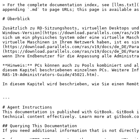
> For the complete documentation index, see [llms.txt](
appending `.md` to page URLs; this page is available as
# Überblick

Zusätzlich zu RD-Sitzungshosts, virtuellen Desktops und
Windows-Version](https://download.parallels.com/ras/v19
sich um ein physisches System oder eine virtuelle Masch
virtuelle Maschinen in Ihrem Netzwerk haben, ist es sin
(https://download.parallels.com/ras/v19/docs/de_DE/Para
(https://download.parallels.com/ras/v19/docs/de_DE/Para
wenn Ihre Endbenutzer für die Anpassung alle Administra
**Hinweis:** PCs können auch zu Pools kombiniert und al
diesem Kapitel beschriebenen einzelnen PCs. Weitere Inf
RAS-19-Administrators-Guide/45021.htm).

In diesem Kapitel wird beschrieben, wie Sie einen Remöt
---

# Agent Instructions

This documentation is published with GitBook. GitBook i
technical content effectively. Learn more at gitbook.co
## Querying This Documentation

If you need additional information that is not directly