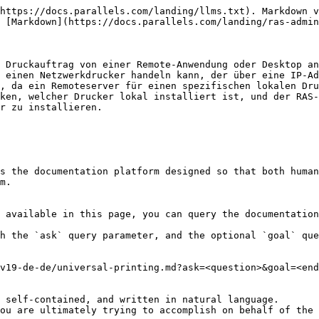
https://docs.parallels.com/landing/llms.txt). Markdown v
 [Markdown](https://docs.parallels.com/landing/ras-admin
 Druckauftrag von einer Remote-Anwendung oder Desktop an
 einen Netzwerkdrucker handeln kann, der über eine IP-Ad
, da ein Remoteserver für einen spezifischen lokalen Dru
ken, welcher Drucker lokal installiert ist, und der RAS-
r zu installieren.

s the documentation platform designed so that both human
m.

 available in this page, you can query the documentation
h the `ask` query parameter, and the optional `goal` que
v19-de-de/universal-printing.md?ask=<question>&goal=<end
 self-contained, and written in natural language.

ou are ultimately trying to accomplish on behalf of the 