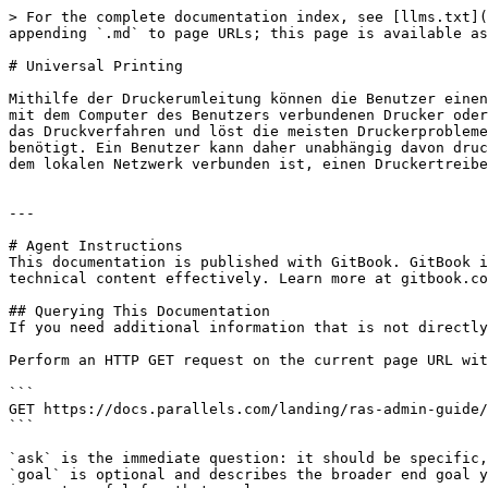
> For the complete documentation index, see [llms.txt](
appending `.md` to page URLs; this page is available as
# Universal Printing

Mithilfe der Druckerumleitung können die Benutzer einen
mit dem Computer des Benutzers verbundenen Drucker oder
das Druckverfahren und löst die meisten Druckerprobleme
benötigt. Ein Benutzer kann daher unabhängig davon druc
dem lokalen Netzwerk verbunden ist, einen Druckertreibe
---

# Agent Instructions

This documentation is published with GitBook. GitBook i
technical content effectively. Learn more at gitbook.co
## Querying This Documentation

If you need additional information that is not directly
Perform an HTTP GET request on the current page URL wit
```

GET https://docs.parallels.com/landing/ras-admin-guide/
```

`ask` is the immediate question: it should be specific,
`goal` is optional and describes the broader end goal y