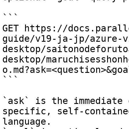
```

GET https://docs.parall
guide/v19-ja-jp/azure-v
desktop/saitonodeforuto
desktop/maruchisesshonh
o.md?ask=<question>&goa
```

`ask` is the immediate 
specific, self-containe
language.
