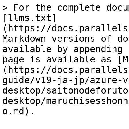
> For the complete docu
[llms.txt]
(https://docs.parallels
Markdown versions of do
available by appending 
page is available as [M
(https://docs.parallels
guide/v19-ja-jp/azure-v
desktop/saitonodeforuto
desktop/maruchisesshonh
o.md).
