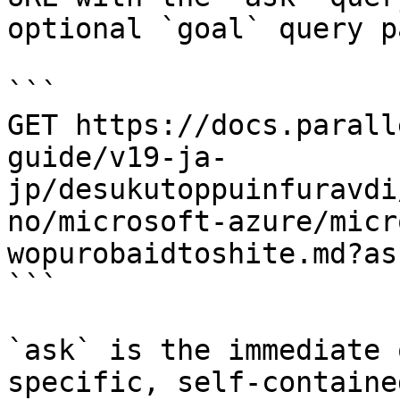
optional `goal` query p
```

GET https://docs.parall
guide/v19-ja-
jp/desukutoppuinfuravdi
no/microsoft-azure/micr
wopurobaidtoshite.md?as
```

`ask` is the immediate 
specific, self-containe