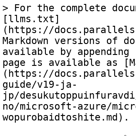
> For the complete docu
[llms.txt]
(https://docs.parallels
Markdown versions of do
available by appending 
page is available as [M
(https://docs.parallels
guide/v19-ja-
jp/desukutoppuinfuravdi
no/microsoft-azure/micr
wopurobaidtoshite.md).
