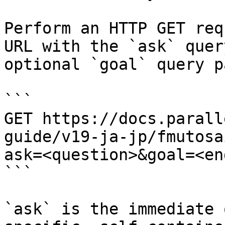
Perform an HTTP GET req
URL with the `ask` quer
optional `goal` query p
```

GET https://docs.parall
guide/v19-ja-jp/fmutosa
ask=<question>&goal=<en
```

`ask` is the immediate 