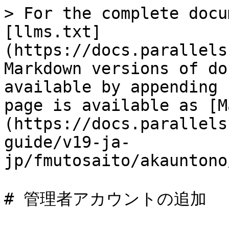
> For the complete docu
[llms.txt]
(https://docs.parallels
Markdown versions of do
available by appending 
page is available as [M
(https://docs.parallels
guide/v19-ja-
jp/fmutosaito/akauntono
# 管理者アカウントの追加
