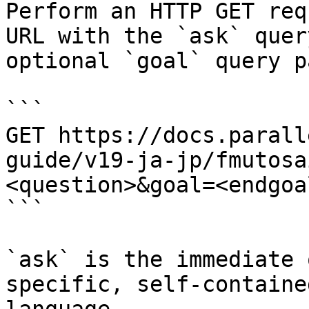
Perform an HTTP GET req
URL with the `ask` quer
optional `goal` query p
```

GET https://docs.parall
guide/v19-ja-jp/fmutosa
<question>&goal=<endgoal
```

`ask` is the immediate 
specific, self-containe