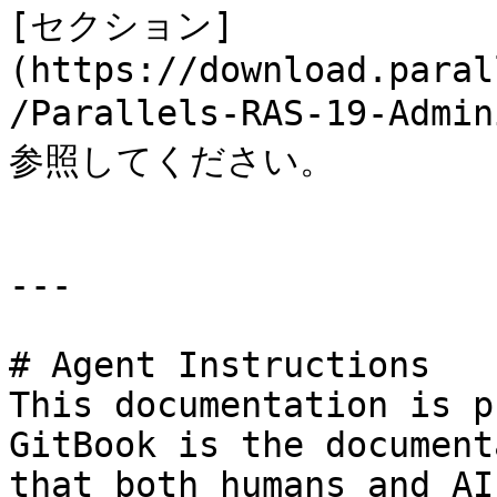
[セクション]
(https://download.paral
/Parallels-RAS-19-Admi
参照してください。

---

# Agent Instructions

This documentation is p
GitBook is the document
that both humans and AI