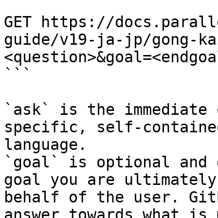
```

GET https://docs.parall
guide/v19-ja-jp/gong-ka
<question>&goal=<endgoal
```

`ask` is the immediate 
specific, self-containe
language.

`goal` is optional and 
goal you are ultimately
behalf of the user. Git
answer towards what is 