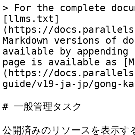
> For the complete docu
[llms.txt]
(https://docs.parallels
Markdown versions of do
available by appending 
page is available as [M
(https://docs.parallels
guide/v19-ja-jp/gong-ka
# 一般管理タスク

公開済みのリソースを表示するには、P