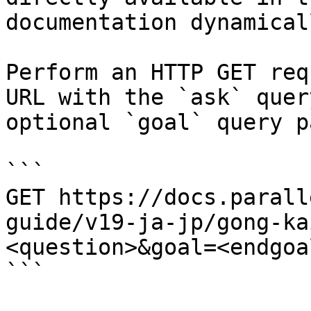
documentation dynamical
Perform an HTTP GET req
URL with the `ask` quer
optional `goal` query p
```

GET https://docs.parall
guide/v19-ja-jp/gong-ka
<question>&goal=<endgoal
```
