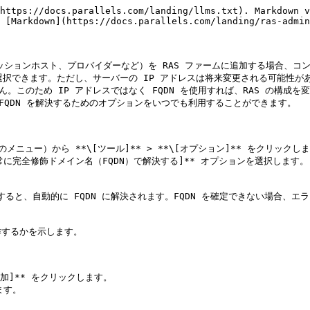
https://docs.parallels.com/landing/llms.txt). Markdown v
 [Markdown](https://docs.parallels.com/landing/ras-admin
D セッションホスト、プロバイダーなど）を RAS ファームに追加する場合、コ
を選択できます。ただし、サーバーの IP アドレスは将来変更される可能性
ん。このため IP アドレスではなく FQDN を使用すれば、RAS の構
ら FQDN を解決するためのオプションをいつでも利用することができます。

上部のメニュー）から **\[ツール]** > **\[オプション]** をクリックしま
、常に完全修飾ドメイン名（FQDN）で解決する]** オプションを選択します。

ると、自動的に FQDN に解決されます。FQDN を確定できない場合、エ
するかを示します。

\[追加]** をクリックします。

す。
