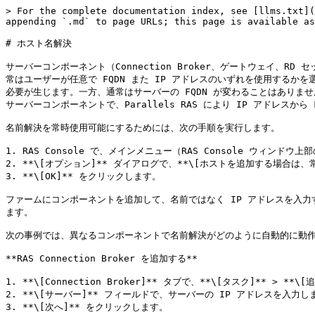
> For the complete documentation index, see [llms.txt](
appending `.md` to page URLs; this page is available as
# ホスト名解決

サーバーコンポーネント（Connection Broker、ゲートウェイ、R
常はユーザーが任意で FQDN また IP アドレスのいずれを使用するか
必要が生じます。一方、通常はサーバーの FQDN が変わることはありませ
サーバーコンポーネントで、Parallels RAS により IP アドレスか
名前解決を常時使用可能にするためには、次の手順を実行します。

1. RAS Console で、メインメニュー（RAS Console ウィンドウ
2. **\[オプション]** ダイアログで、**\[ホストを追加する場合は
3. **\[OK]** をクリックします。

ファームにコンポーネントを追加して、名前ではなく IP アドレスを入力す
ます。

次の事例では、異なるコンポーネントで名前解決がどのように自動的に動作
**RAS Connection Broker を追加する**

1. **\[Connection Broker]** タブで、**\[タスク]** > **
2. **\[サーバー]** フィールドで、サーバーの IP アドレスを入力しま
3. **\[次へ]** をクリックします。
