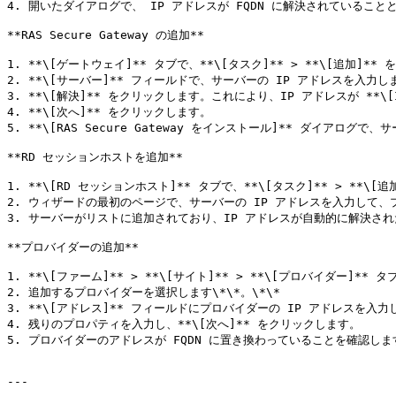
4. 開いたダイアログで、 IP アドレスが FQDN に解決されていることと
**RAS Secure Gateway の追加**

1. **\[ゲートウェイ]** タブで、**\[タスク]** > **\[追加]**
2. **\[サーバー]** フィールドで、サーバーの IP アドレスを入力しま
3. **\[解決]** をクリックします。これにより、IP アドレスが **
4. **\[次へ]** をクリックします。

5. **\[RAS Secure Gateway をインストール]** ダイアログ
**RD セッションホストを追加**

1. **\[RD セッションホスト]** タブで、**\[タスク]** > **\[
2. ウィザードの最初のページで、サーバーの IP アドレスを入力して、
3. サーバーがリストに追加されており、IP アドレスが自動的に解決された
**プロバイダーの追加**

1. **\[ファーム]** > **\[サイト]** > **\[プロバイダー]** 
2. 追加するプロバイダーを選択します\*\*。\*\*

3. **\[アドレス]** フィールドにプロバイダーの IP アドレスを入力し
4. 残りのプロパティを入力し、**\[次へ]** をクリックします。

5. プロバイダーのアドレスが FQDN に置き換わっていることを確認します
---
