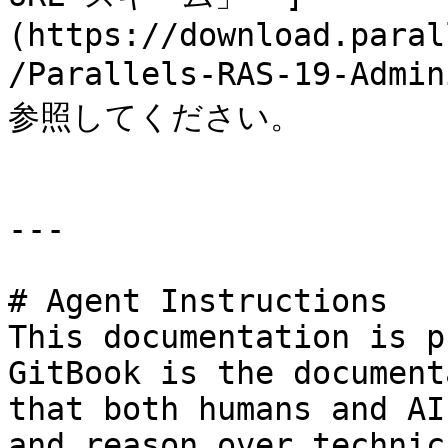
(https://download.paral
/Parallels-RAS-19-Admi
参照してください。

---

# Agent Instructions

This documentation is p
GitBook is the document
that both humans and AI
and reason over technic