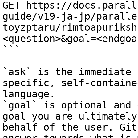
GET https://docs.parall
guide/v19-ja-jp/paralle
toyzptaru/rimtoapuriksh
<question>&goal=<endgoal
```

`ask` is the immediate 
specific, self-containe
language.

`goal` is optional and 
goal you are ultimately
behalf of the user. Git