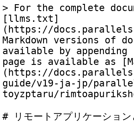
> For the complete docu
[llms.txt]
(https://docs.parallels
Markdown versions of do
available by appending 
page is available as [M
(https://docs.parallels
guide/v19-ja-jp/paralle
toyzptaru/rimtoapuriksh
# リモートアプリケーション