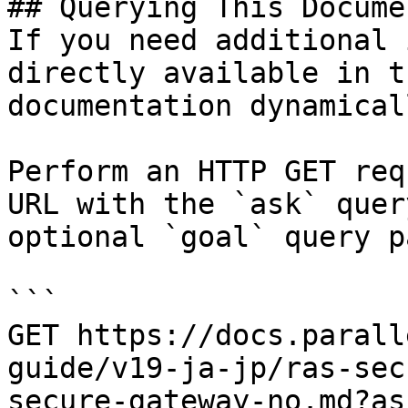
## Querying This Docume
If you need additional 
directly available in t
documentation dynamical
Perform an HTTP GET req
URL with the `ask` quer
optional `goal` query p
```

GET https://docs.parall
guide/v19-ja-jp/ras-sec
secure-gateway-no.md?as