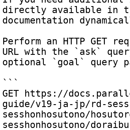
directly available in t
documentation dynamical
Perform an HTTP GET req
URL with the `ask` quer
optional `goal` query p
```

GET https://docs.parall
guide/v19-ja-jp/rd-sess
sesshonhosutono/hosutor
sesshonhosutono/doraibu