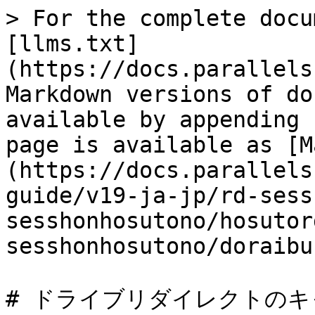
> For the complete docu
[llms.txt]
(https://docs.parallels
Markdown versions of do
available by appending 
page is available as [M
(https://docs.parallels
guide/v19-ja-jp/rd-sess
sesshonhosutono/hosutor
sesshonhosutono/doraibu
# ドライブリダイレクトのキ