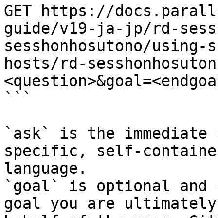
GET https://docs.parall
guide/v19-ja-jp/rd-sess
sesshonhosutono/using-s
hosts/rd-sesshonhosuton
<question>&goal=<endgoal
```

`ask` is the immediate 
specific, self-containe
language.

`goal` is optional and 
goal you are ultimately