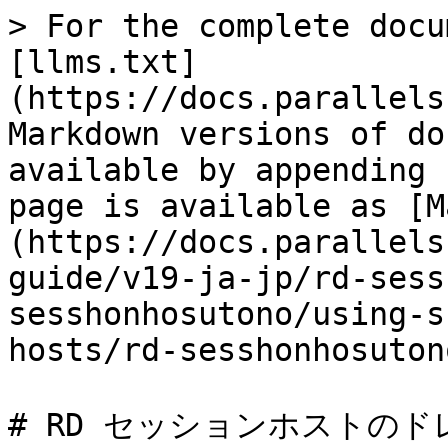
> For the complete docu
[llms.txt]
(https://docs.parallels
Markdown versions of do
available by appending 
page is available as [M
(https://docs.parallels
guide/v19-ja-jp/rd-sess
sesshonhosutono/using-s
hosts/rd-sesshonhosuton
# RD セッションホストのド