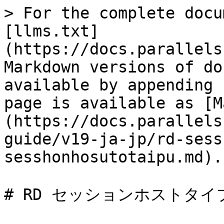
> For the complete docu
[llms.txt]
(https://docs.parallels
Markdown versions of do
available by appending 
page is available as [M
(https://docs.parallels
guide/v19-ja-jp/rd-sess
sesshonhosutotaipu.md).

# RD セッションホストタイプ