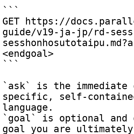
```

GET https://docs.parall
guide/v19-ja-jp/rd-sess
sesshonhosutotaipu.md?a
<endgoal>

```

`ask` is the immediate 
specific, self-containe
language.

`goal` is optional and 
goal you are ultimately