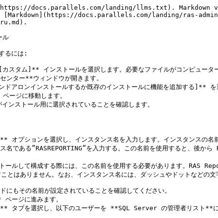
https://docs.parallels.com/landing/llms.txt). Markdown v
 [Markdown](https://docs.parallels.com/landing/ras-admin
ru.md).

ル

するには:

し、**\[カスタム]** インストールを選択します。必要なファイルがコンピュ
ルセンター**ウィンドウが開きます。

r をスタンドアロンインストールするか既存のインストールに機能を追加する]** を
* ページに移動します。

 機能がインストール用に選択されていることを確認します。

ンス]** オプションを選択し、インスタンス名を入力します。インスタンスの
ことはありません。なお、インスタンス名には、ダッシュやドットなどの文字
* ページに進みます。

** タブを選択し、以下のユーザーを **SQL Server の管理者リスト**