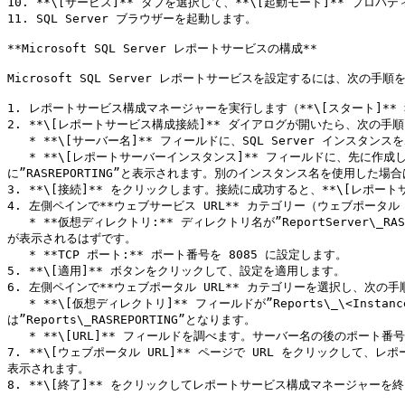
10. **\[サービス]** タブを選択して、**\[起動モード]** プロパティ
11. SQL Server ブラウザーを起動します。

**Microsoft SQL Server レポートサービスの構成**

Microsoft SQL Server レポートサービスを設定するには、次の手順
1. レポートサービス構成マネージャーを実行します（**\[スタート]** > **\
2. **\[レポートサービス構成接続]** ダイアログが開いたら、次の手順
   * **\[サーバー名]** フィールドに、SQL Server インスタンスをホストしているサーバーの名前が入力されていることを確認します。

   * **\[レポートサーバーインスタンス]** フィールドに、先に作成した SQL Server インスタンス名が入力されていることを確認します。デフォルトの Parallels RAS 名を使用した場合は、このフィールド
に”RASREPORTING”と表示されます。別のインスタンス名を使用した場
3. **\[接続]** をクリックします。接続に成功すると、**\[レポー
4. 左側ペインで**ウェブサービス URL** カテゴリー（ウェブポータ
   * **仮想ディレクトリ:** ディレクトリ名が”ReportServer\_RASREPORTING”になっていることを確認します。SQL Server インスタンスに別の名前を使用している場合は、”RASREPORTING”の部分に、その名前
が表示されるはずです。

   * **TCP ポート:** ポート番号を 8085 に設定します。

5. **\[適用]** ボタンをクリックして、設定を適用します。

6. 左側ペインで**ウェブポータル URL** カテゴリーを選択し、次の手
   * **\[仮想ディレクトリ]** フィールドが”Reports\_\<InstanceName>”に設定されていることを確認します。”InstanceName”は SQL Server インスタンスの名前です。デフォルトの Parallels RAS 名
は”Reports\_RASREPORTING”となります。

   * **\[URL]** フィールドを調べます。サーバー名の後のポート番号が 8085 になっていることを確認してください。そうでない場合は、**\[詳細]** ボタンをクリックして、ポート番号を変更してください。

7. **\[ウェブポータル URL]** ページで URL をクリックし
表示されます。

8. **\[終了]** をクリックしてレポートサービス構成マネージャーを終