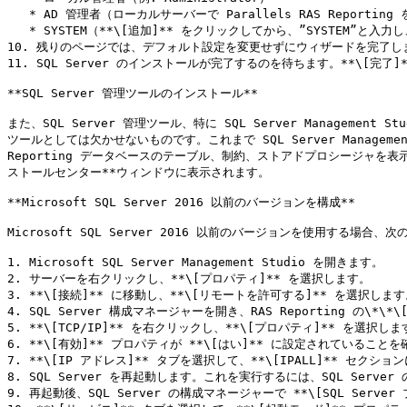
   * AD 管理者（ローカルサーバーで Parallels RAS Reporting をテストするだけの場合は、このアカウントを除外することができます）。

   * SYSTEM（**\[追加]** をクリックしてから、”SYSTEM”と入力し、**\[名前の確認]** をクリックして **\[OK]** をクリックすると、アカウントが”NT AUTHORITY\SYSTEM”としてリストに表示されます）。

10. 残りのページでは、デフォルト設定を変更せずにウィザードを完了しま
11. SQL Server のインストールが完了するのを待ちます。**\[
**SQL Server 管理ツールのインストール**

また、SQL Server 管理ツール、特に SQL Server Manageme
ツールとしては欠かせないものです。これまで SQL Server Manag
Reporting データベースのテーブル、制約、ストアドプロシージャを表示
ストールセンター**ウィンドウに表示されます。

**Microsoft SQL Server 2016 以前のバージョンを構成**

Microsoft SQL Server 2016 以前のバージョンを使用する
1. Microsoft SQL Server Management Studio を開きます。

2. サーバーを右クリックし、**\[プロパティ]** を選択します。

3. **\[接続]** に移動し、**\[リモートを許可する]** を選択します
4. SQL Server 構成マネージャーを開き、RAS Reporting の\*\*
5. **\[TCP/IP]** を右クリックし、**\[プロパティ]** を選択します
6. **\[有効]** プロパティが **\[はい]** に設定されていることを
7. **\[IP アドレス]** タブを選択して、**\[IPALL]** セクシ
8. SQL Server を再起動します。これを実行するには、SQL Serve
9. 再起動後、SQL Server の構成マネージャーで **\[SQL Serv