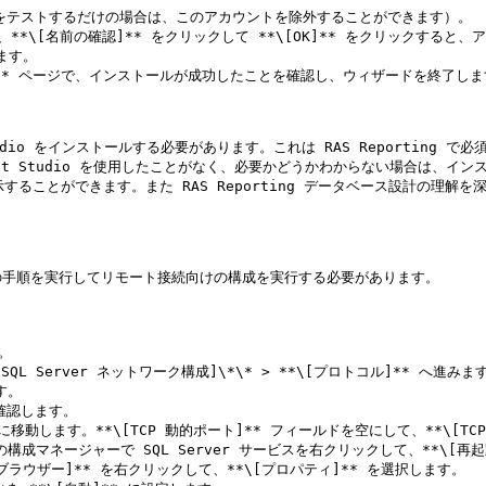
す。

完了]** ページで、インストールが成功したことを確認し、ウィザードを終了しま
nt Studio をインストールする必要があります。これは RAS Reportin
ement Studio を使用したことがなく、必要かどうかわからない場合は、
することができます。また RAS Reporting データベース設計の理解を深
場合、次の手順を実行してリモート接続向けの構成を実行する必要があります。

。

\[SQL Server ネットワーク構成]\*\* > **\[プロトコル]** へ進みます
。

確認します。

ョンに移動します。**\[TCP 動的ポート]** フィールドを空にして、**\[TC
r の構成マネージャーで SQL Server サービスを右クリックして、**\[再起
er ブラウザー]** を右クリックして、**\[プロパティ]** を選択します。
