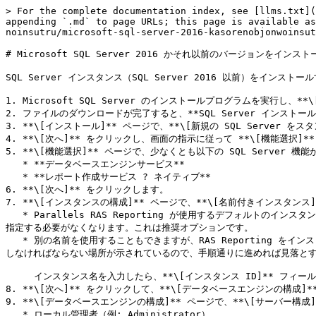
> For the complete documentation index, see [llms.txt](
appending `.md` to page URLs; this page is available as
noinsutru/microsoft-sql-server-2016-kasorenobjonwoinsut
# Microsoft SQL Server 2016 かそれ以前のバージョンをインストー
SQL Server インスタンス（SQL Server 2016 以前）をインストール
1. Microsoft SQL Server のインストールプログラムを実行
2. ファイルのダウンロードが完了すると、**SQL Server インストー
3. **\[インストール]** ページで、**\[新規の SQL Serve
4. **\[次へ]** をクリックし、画面の指示に従って **\[機能選択]*
5. **\[機能選択]** ページで、少なくとも以下の SQL Server
   * **データベースエンジンサービス**

   * **レポート作成サービス ? ネイティブ**

6. **\[次へ]** をクリックします。

7. **\[インスタンスの構成]** ページで、**\[名前付きインスタ
   * Parallels RAS Reporting が使用するデフォルトのインスタンス名である”RASREPORTING”を入力する。この名前を使用すると、後から RAS Console で RAS Reporting をインストールおよび構成する際に
指定する必要がなくなります。これは推奨オプションです。

   * 別の名前を使用することもできますが、RAS Reporting をインストールして構成する際には、この名前を使用する必要があります。RAS Reporting のインストール手順（本章で後述）には、インスタンス名を指定
しなければならない場所が示されているので、手順通りに進めれば見落とす
     インスタンス名を入力したら、**\[インスタンス ID]** フィールドにもその名前が設定されていることを確認してください。

8. **\[次へ]** をクリックして、**\[データベースエンジンの構成]*
9. **\[データベースエンジンの構成]** ページで、**\[サーバー構成]
   * ローカル管理者（例: Administrator）
