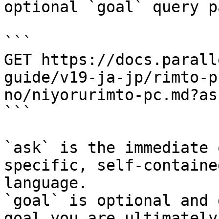
optional `goal` query p
```

GET https://docs.parall
guide/v19-ja-jp/rimto-p
no/niyorurimto-pc.md?as
```

`ask` is the immediate 
specific, self-containe
language.

`goal` is optional and 
goal you are ultimately