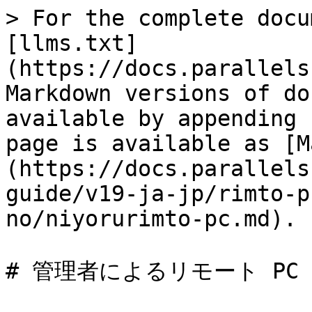
> For the complete docu
[llms.txt]
(https://docs.parallels
Markdown versions of do
available by appending 
page is available as [M
(https://docs.parallels
guide/v19-ja-jp/rimto-p
no/niyorurimto-pc.md).

# 管理者によるリモート PC 