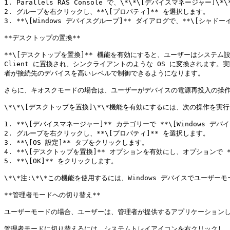
1. Parallels RAS Console で、\*\*\[デバイスマネージャ
2. グループを右クリックし、**\[プロパティ]** を選択します。

3. **\[Windows デバイスグループ]** ダイアログで、**\[シャド
**デスクトップの置換**

**\[デスクトップを置換]** 機能を有効にすると、ユーザーはシステム設
Client に置換され、シンクライアントのような OS に変換されます。
者が接続先のデバイスを高いレベルで制御できるようになります。

さらに、キオスクモードの場合は、ユーザーがデバイスの電源再投入の操作
\*\*\[デスクトップを置換]\*\*機能を有効にするには、次の操作を実行
1. **\[デバイスマネージャー]** カテゴリーで **\[Windows デ
2. グループを右クリックし、**\[プロパティ]** を選択します。

3. **\[OS 設定]** タブをクリックします。

4. **\[デスクトップを置換]** オプションを有効にし、オプションで 
5. **\[OK]** をクリックします。

\*\*注:\*\*この機能を使用するには、Windows デバイスでユー
**管理者モードへの切り替え**

ユーザーモードの場合、ユーザーは、管理者が提供するアプリケーションし
管理者モードに切り替えるには、システムトレイアイコンを右クリックし、*