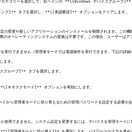
ー]\*\*カテゴリーを選択して、右ペインの **\[Windows デバイスグループ]
ーイング]** タブを選択し、**\[承認要請]** オプションをクリアします。

定の変更や新しいアプリケーションのインストールを制限されます。この機能が有効
実際のオペレーティングシステムの置換は不要です。この場合、ユーザーはアプリケ
を実行できません（管理者モードでは電源操作を実行できます。下記の詳細を
します。

バイスグループ]** タブを選択します。

**\[キオスクモード]** オプションを有効にします。

ザーモードから管理者モードに切り替えるための管理パスワードを設定する必要があ
か使用できません。システム設定を変更するには、デバイスを管理モードに切
*\[管理者モードに切り替え]** を選択します。パスワードの入力を求め