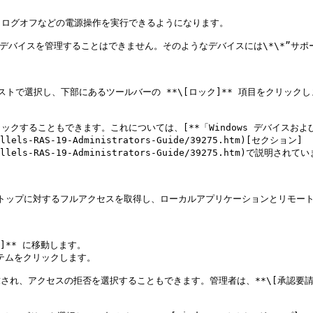
ログオフなどの電源操作を実行できるようになります。

しているデバイスを管理することはできません。そのようなデバイスには\*\*”サポ
ストで選択し、下部にあるツールバーの **\[ロック]** 項目をクリックしま
クすることもできます。これについては、[**「Windows デバイスおよ
rallels-RAS-19-Administrators-Guide/39275.htm)[セクション]
arallels-RAS-19-Administrators-Guide/39275.htm)で説明されて
 デスクトップに対するフルアクセスを取得し、ローカルアプリケーションとリモー
ス]** に移動します。

テムをクリックします。

要求され、アクセスの拒否を選択することもできます。管理者は、**\[承認要