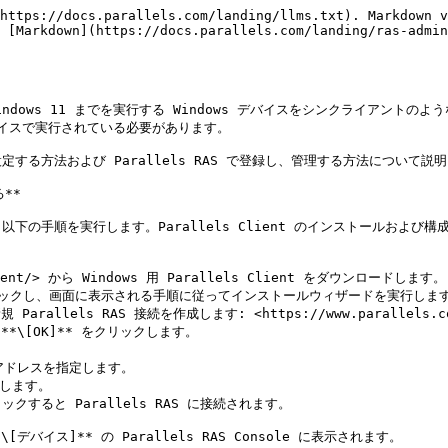
https://docs.parallels.com/landing/llms.txt). Markdown v
 [Markdown](https://docs.parallels.com/landing/ras-admi
ndows 11 までを実行する Windows デバイスをシンクライアントのよ
s デバイスで実行されている必要があります。

ーで設定する方法および Parallels RAS で登録し、管理する方法について説明
**

は、以下の手順を実行します。Parallels Client のインストールおよび構成方
/client/> から Windows 用 Parallels Client をダウンロードします。

` をダブルクリックし、画面に表示される手順に従ってインストールウィザードを実行します
llels RAS 接続を作成します: <https://www.parallels.com/p
して **\[OK]** をクリックします。

クすると Parallels RAS に接続されます。

デバイス]** の Parallels RAS Console に表示されます。
