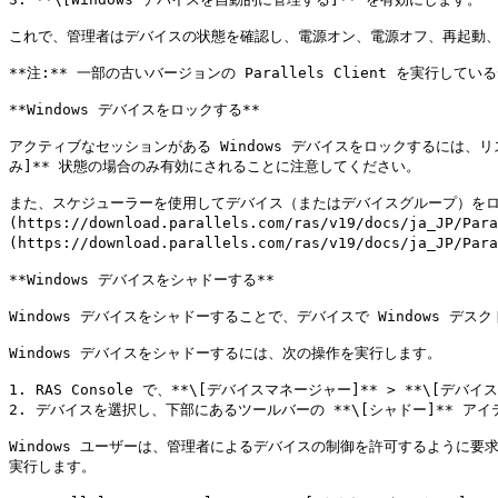
これで、管理者はデバイスの状態を確認し、電源オン、電源オフ、再起動、
**注:** 一部の古いバージョンの Parallels Client を実行
**Windows デバイスをロックする**

アクティブなセッションがある Windows デバイスをロックするには、リ
み]** 状態の場合のみ有効にされることに注意してください。

また、スケジューラーを使用してデバイス（またはデバイスグループ）をロッ
(https://download.parallels.com/ras/v19/docs/ja_JP/Pa
(https://download.parallels.com/ras/v19/docs/ja_JP/P
**Windows デバイスをシャドーする**

Windows デバイスをシャドーすることで、デバイスで Windows
Windows デバイスをシャドーするには、次の操作を実行します。

1. RAS Console で、**\[デバイスマネージャー]** > **\[デバイ
2. デバイスを選択し、下部にあるツールバーの **\[シャドー]** アイ
Windows ユーザーは、管理者によるデバイスの制御を許可するように
実行します。
