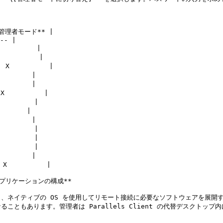


*管理者モード** |

-- |

        |

        |

          |

       |

       |

         |

       |

      |

       |

       |

       |

       |

       |

          |

アプリケーションの構成**

ネイティブの OS を使用してリモート接続に必要なソフトウェアを展開する
ともあります。管理者は Parallels Client の代替デスクト