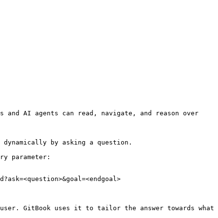
s and AI agents can read, navigate, and reason over 
 dynamically by asking a question.

ry parameter:

d?ask=<question>&goal=<endgoal>

user. GitBook uses it to tailor the answer towards what 