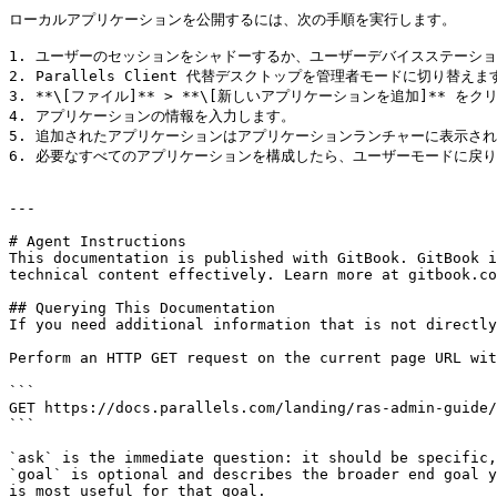
ローカルアプリケーションを公開するには、次の手順を実行します。

1. ユーザーのセッションをシャドーするか、ユーザーデバイスステーショ
2. Parallels Client 代替デスクトップを管理者モードに切り替えます
3. **\[ファイル]** > **\[新しいアプリケーションを追加]** をク
4. アプリケーションの情報を入力します。

5. 追加されたアプリケーションはアプリケーションランチャーに表示され
6. 必要なすべてのアプリケーションを構成したら、ユーザーモードに戻り
---

# Agent Instructions

This documentation is published with GitBook. GitBook i
technical content effectively. Learn more at gitbook.co
## Querying This Documentation

If you need additional information that is not directly
Perform an HTTP GET request on the current page URL wit
```

GET https://docs.parallels.com/landing/ras-admin-guide/
```

`ask` is the immediate question: it should be specific,
`goal` is optional and describes the broader end goal y
is most useful for that goal.
