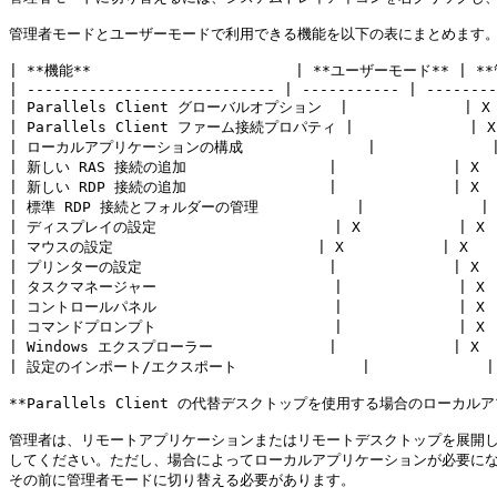
管理者モードとユーザーモードで利用できる機能を以下の表にまとめます。
| **機能**                       | **ユーザーモード** | *
| ---------------------------- | ----------- | --------
| Parallels Client グローバルオプション  |             | X  
| Parallels Client ファーム接続プロパティ |             | X  
| ローカルアプリケーションの構成              |             | X
| 新しい RAS 接続の追加                |             | X   
| 新しい RDP 接続の追加                |             | X   
| 標準 RDP 接続とフォルダーの管理           |             | X 
| ディスプレイの設定                    | X           | X   
| マウスの設定                       | X           | X    
| プリンターの設定                     |             | X   
| タスクマネージャー                    |             | X   
| コントロールパネル                    |             | X   
| コマンドプロンプト                    |             | X   
| Windows エクスプローラー             |             | X   
| 設定のインポート/エクスポート              |             | X
**Parallels Client の代替デスクトップを使用する場合のローカル
管理者は、リモートアプリケーションまたはリモートデスクトップを展開し、
してください。ただし、場合によってローカルアプリケーションが必要になるこ
その前に管理者モードに切り替える必要があります。
