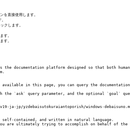
ンを直接使用します。

。

リックします。

ます。

ます。

s the documentation platform designed so that both human
m.

 available in this page, you can query the documentation
h the `ask` query parameter, and the optional `goal` que
v19-ja-jp/yzdebaisutokuraiantoporish/windows-debaisuno.m
 self-contained, and written in natural language.

ou are ultimately trying to accomplish on behalf of the 