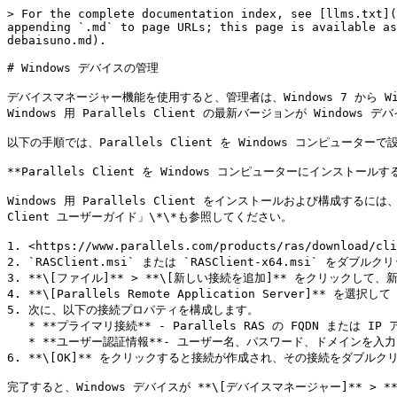
> For the complete documentation index, see [llms.txt](
appending `.md` to page URLs; this page is available as
debaisuno.md).

# Windows デバイスの管理

デバイスマネージャー機能を使用すると、管理者は、Windows 7 から Wi
Windows 用 Parallels Client の最新バージョンが Window
以下の手順では、Parallels Client を Windows コンピュータ
**Parallels Client を Windows コンピューターにインストールする
Windows 用 Parallels Client をインストールおよび構成するに
Client ユーザーガイド」\*\*も参照してください。

1. <https://www.parallels.com/products/ras/download
2. `RASClient.msi` または `RASClient-x64.msi
3. **\[ファイル]** > **\[新しい接続を追加]** をクリックして、新規 Para
4. **\[Parallels Remote Application Server]** を選択
5. 次に、以下の接続プロパティを構成します。

   * **プライマリ接続** - Parallels RAS の FQDN または IP アドレスを指定します。

   * **ユーザー認証情報**- ユーザー名、パスワード、ドメインを入力します。

6. **\[OK]** をクリックすると接続が作成され、その接続をダブルクリッ
完了すると、Windows デバイスが **\[デバイスマネージャー]** > **\[