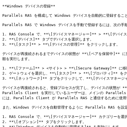
**Windows デバイスの登録**

Parallels RAS を構成して Windows デバイスを自動的に登録
Parallels RAS で Windows デバイスを手動で登録するには、次の
1. RAS Console で、**\[デバイスマネージャー]** > **\[デバイ
2. **\[デバイス]** タブでデバイスを選択します。

3. **\[タスク]** > **\[デバイスの管理]** をクリックします。

デバイスが再接続されるまでデバイスの状態が **\[ペアを保留中]** 
順を実行します。

1. **\[ファーム]** > <サイト> > **\[Secure Gateway]** に
2. ゲートウェイを選択し、**\[タスク]** > **\[プロパティ]** を
3. **\[ネットワーク]** タブをクリックして、**\[デバイスマネー
デバイスが再接続されると、登録プロセスが完了し、デバイスの状態が **\[ロ
Parallels Client を実行しているユーザーは、メインの Parall
には、Parallels Client が Parallels RAS と通信するために使
また、Windows デバイスを自動管理するように Parallels RAS
1. RAS Console で、**\[デバイスマネージャー]** カテゴリーを選
2. **\[オプション]** タブをクリックします。

3. **\[Windows デバイスを自動的に管理する]** を有効にします。
