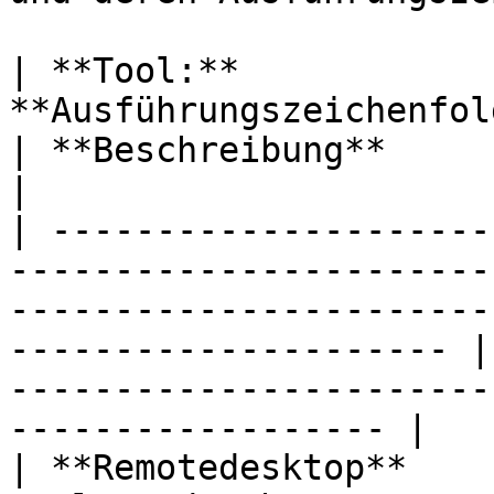
| **Tool:**             
**Ausführungszeichenfolge**                                                                                                
| **Beschreibung**                                                                               
|

| ---------------------
-----------------------
-----------------------
--------------------- |
-----------------------
------------------ |

| **Remotedesktop**    