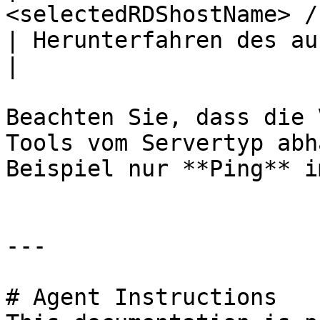
<selectedRDShostName> /f /s /t 0                                                           
| Herunterfahren des ausgewählten Hosts.                
|

Beachten Sie, dass die 
Tools vom Servertyp abh
Beispiel nur **Ping** i
---

# Agent Instructions
