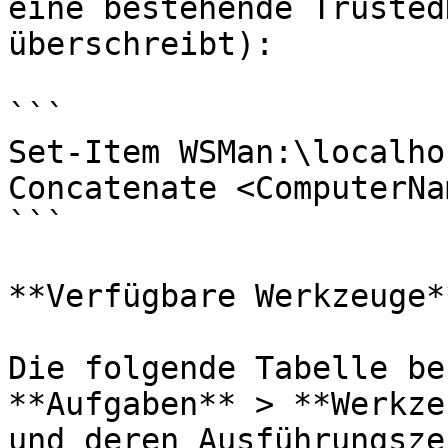
eine bestehende Trusted
überschreibt):

```

Set-Item WSMan:\localho
Concatenate <ComputerNam
```

**Verfügbare Werkzeuge**
Die folgende Tabelle be
**Aufgaben** > **Werkze
und deren Ausführungsze