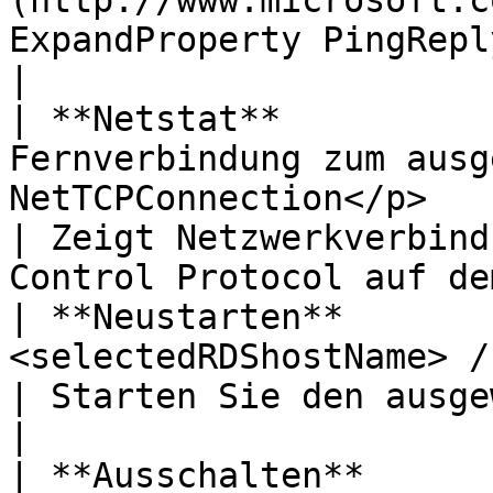
(http://www.microsoft.c
ExpandProperty PingReplyDetails                                 
|

| **Netstat**          
Fernverbindung zum ausg
NetTCPConnection</p>                                                           
| Zeigt Netzwerkverbind
Control Protocol auf de
| **Neustarten**       
<selectedRDShostName> /f /r /t 0                                                           
| Starten Sie den ausgewählten Host neu.                
|

| **Ausschalten**      