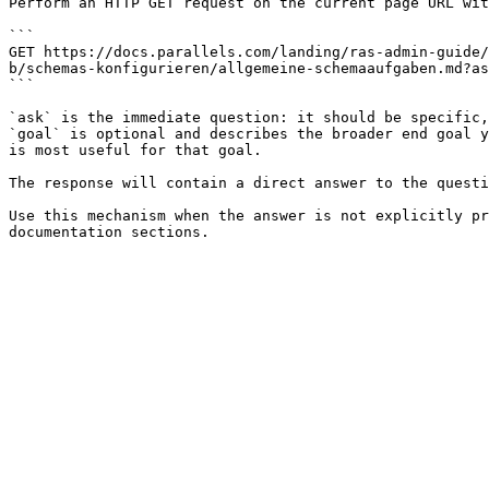
Perform an HTTP GET request on the current page URL wit
```

GET https://docs.parallels.com/landing/ras-admin-guide/
b/schemas-konfigurieren/allgemeine-schemaaufgaben.md?as
```

`ask` is the immediate question: it should be specific,
`goal` is optional and describes the broader end goal y
is most useful for that goal.

The response will contain a direct answer to the questi
Use this mechanism when the answer is not explicitly pr