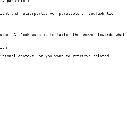
ry parameter:

lient-und-nutzerportal-von-parallels-s.-ausfuehrlich-
user. GitBook uses it to tailor the answer towards what 
ion.

itional context, or you want to retrieve related 