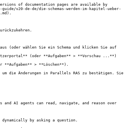
ersions of documentation pages are available by 
-guide/v20-de-de/die-schemas-werden-im-kapitel-ueber-
.md).

urückzukehren.

aus (oder wählen Sie ein Schema und klicken Sie auf 
tzerportal** (oder **Aufgaben** > **Vorschau ...**) 
r **Aufgaben** > **Löschen**).

 um die Änderungen in Parallels RAS zu bestätigen. Sie 
s and AI agents can read, navigate, and reason over 
 dynamically by asking a question.
