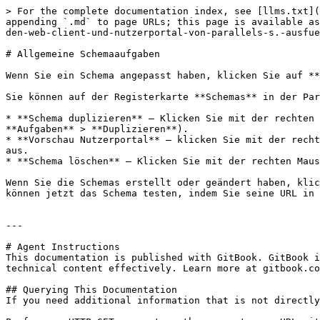
> For the complete documentation index, see [llms.txt](
appending `.md` to page URLs; this page is available as
den-web-client-und-nutzerportal-von-parallels-s.-ausfue
# Allgemeine Schemaaufgaben

Wenn Sie ein Schema angepasst haben, klicken Sie auf **
Sie können auf der Registerkarte **Schemas** in der Par
* **Schema duplizieren** – Klicken Sie mit der rechten 
**Aufgaben** > **Duplizieren**).

* **Vorschau Nutzerportal** – klicken Sie mit der recht
aus.

* **Schema löschen** – Klicken Sie mit der rechten Maus
Wenn Sie die Schemas erstellt oder geändert haben, klic
können jetzt das Schema testen, indem Sie seine URL in 
---

# Agent Instructions

This documentation is published with GitBook. GitBook i
technical content effectively. Learn more at gitbook.co
## Querying This Documentation

If you need additional information that is not directly