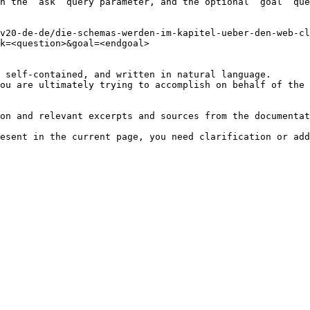
h the `ask` query parameter, and the optional `goal` que
v20-de-de/die-schemas-werden-im-kapitel-ueber-den-web-c
k=<question>&goal=<endgoal>

 self-contained, and written in natural language.

ou are ultimately trying to accomplish on behalf of the 
on and relevant excerpts and sources from the documentat
esent in the current page, you need clarification or add