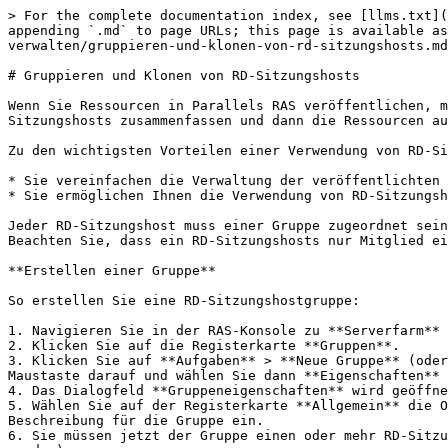
> For the complete documentation index, see [llms.txt](https://docs.parallels.com/landing/llms.txt). Markdown versions of documentation pages are available by appending `.md` to page URLs; this page is available as [Markdown](https://docs.parallels.com/landing/ras-admin-guide/v20-de-de/rd-sitzungshosts/rd-sitzungshosts-verwalten/gruppieren-und-klonen-von-rd-sitzungshosts.md).

# Gruppieren und Klonen von RD-Sitzungshosts

Wenn Sie Ressourcen in Parallels RAS veröffentlichen, müssen Sie einen oder mehrere Server angeben, auf denen sie gehostet werden. Mit Gruppen können Sie mehrere RD-Sitzungshosts zusammenfassen und dann die Ressourcen aus der Gruppe veröffentlichen, anstatt einzelne Server anzugeben.

Zu den wichtigsten Vorteilen einer Verwendung von RD-Sitzungshostgruppen gehören folgende:

* Sie vereinfachen die Verwaltung der veröffentlichten Ressourcen.
* Sie ermöglichen Ihnen die Verwendung von RD-Sitzungshosts, die aus einer Vorlage erstellt wurden. Mehr dazu später in diesem Abschnitt.

Jeder RD-Sitzungshost muss einer Gruppe zugeordnet sein. Parallels RAS wird mit einer Standardgruppe mit dem Namen **\<Default>** geliefert, die Sie verwenden können. Beachten Sie, dass ein RD-Sitzungshosts nur Mitglied einer Gruppe sein kann. Sie können nicht denselben Server mehreren Gruppen hinzufügen.

**Erstellen einer Gruppe**

So erstellen Sie eine RD-Sitzungshostgruppe:

1. Navigieren Sie in der RAS-Konsole zu **Serverfarm** > \<Site> > **RD-Sitzungshosts**.
2. Klicken Sie auf die Registerkarte **Gruppen**.
3. Klicken Sie auf **Aufgaben** > **Neue Gruppe** (oder klicken Sie auf das Symbol **\[+]**). Um eine bestehende Gruppe zu ändern, klicken Sie mit der rechten Maustaste darauf und wählen Sie dann **Eigenschaften** im Kontextmenü.
4. Das Dialogfeld **Gruppeneigenschaften** wird geöffnet. Hier können Sie die Gruppeneinstellungen wie unten beschrieben festlegen.
5. Wählen Sie auf der Registerkarte **Allgemein** die Option **Gruppe der Site aktivieren**, um die Gruppe zu aktivieren. Geben Sie einen Namen und wahlweise eine Beschreibung für die Gruppe ein.
6. Sie müssen jetzt der Gruppe einen oder mehr RD-Sitzungshosts hinzufügen. Sie können dies mit den folgenden Optionen tun (beide können gleichzeitig verwendet werden):
   * (Nur vorlagenbasierte RD-Sitzungshosts) Gehen Sie zur Registerkarte **Automatische Skalierung** und geben Sie eine Vorlage an, auf der die RD-Sitzungshosts basieren. Danach konfigurieren Sie die automatische Skalierung, wie im Abschnitt Autoskalierung“ oben beschrieben. Weitere Informationen über die Einrichtung vorlagenbasierter RD-Sitzungshosts finden Sie im Abschnitt [**Vorlagenbasierten RD-Sitzungshosts hinzufügen**](https://download.parallels.com/ras/v19/docs/de_DE/Parallels-RAS-19-Administrators-Guide/49407.htm).
   * (Vorlagenbasiert und eigenständige RD-Sitzungshosts) Gehen Sie zur Registerkarte **Server** und fügen Sie die Server einzeln manuell hinzu, indem Sie auf **Aufgaben** > **Hinzufügen** klicken und dann einen Server aus der Liste auswählen. Sie können einen Server auch nachträglich hinzufügen, indem Sie zu **Serverfarm > Site > RD-Sitzungshosts > RD-Sitzungshosts** gehen, dort mit der rechten Maustaste auf RD-Sitzungshosts klicken und **Der Gruppe zuweisen** auswählen.

Nachdem Sie eine Gruppe erstellt und später Ressourcen aus ihr veröffentlicht haben, können Sie die Liste der Ressourcen anzeigen, indem Sie mit der rechten Maustaste auf eine Gruppe klicken und **Veröffentlichte R