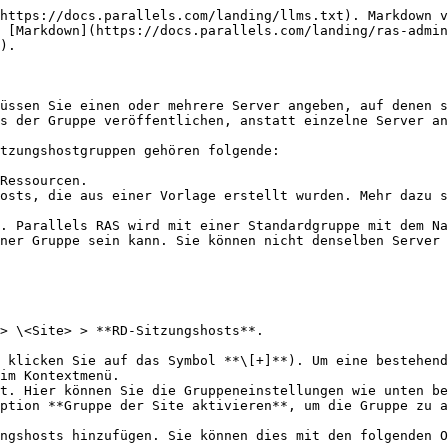
essourcen anzeigen** wählen (oder auf **Aufgaben** > **Veröffentlichte Ressourcen anzeigen** klicken). Weitere Informationen finden Sie unter [**Anzeigen von über RD-Sitzungshosts veröffentlichten Ressourcen**](https://download.parallels.com/ras/v19/docs/de_DE/Parallels-RAS-19-Administrators-Guide/43374.htm).

**Verschieben eines RD-Sitzungshosts in eine andere Gruppe**

So verschieben Sie einen RD-Sitzungshost von einer Gruppe in eine andere:

1. Navigieren Sie in der RAS-Konsole zu **Serverfarm** > \<Site> > **RD-Sitzungshosts**.
2. Wählen Sie einen RD-Sitzungshost aus.
3. Klicken Sie auf **Aufgaben** > **Der Gruppe zuweisen** oder klicken Sie mit der rechten Maustaste auf den RD-Sitzungshost und wählen Sie dann im Kontextmenü **Der Gruppe zuweisen** aus.
4. Im Dialogfeld **Der Gruppe zuweisen** wählen Sie dann die gewünschte Gruppe aus.
5. **Hinweis:** Die Einstellungen der neuen Gruppe werden auf den RD-Sitzungshost angewandt.

**Automatische Skalierung**

Die Einstellungen auf der Registerkarte **Automatische Skalierung** bestimmen, wie RD-Sitzungshosts aus der angegebenen Vorlage erstellt werden. Diese Einstellungen werden nachstehend beschrieben.

**Minimale Anzahl von Servern, die der Gruppe aus der Vorlage hinzugefügt werden sollen:** Gibt die Mindestzahl der Server an, die der Gruppe automatisch hinzugefügt werden, wenn die Vorlage der Gruppe zugewiesen wird. Diese Anzahl von Servern verbleibt in der Gruppe, unabhängig von der Auslastung.

**Maximale Anzahl von Servern, die der Gruppe aus der Vorlage hinzugefügt werden sollen**: Mit dieser Option können Sie festlegen, wie viele Server insgesamt der Gruppe aus der Vorlage hinzugefügt werden können. Eine Vorlage kann von mehreren Gruppen genutzt werden. Indem Sie für jede Gruppe ein Limit festlegen, können Sie sicherstellen, dass die Gesamtzahl der Server aller Gruppen das Vorlagenlimit nicht überschreitet. Beachten Sie die folgenden Beispiele:

* Wenn die Vorlage von einer einzelnen Gruppe verwendet wird, kann diese Anzahl bis zur Einstellung Maximale Gast-VMs“ der Vorlage reichen.
* Wenn zwei oder mehr Gruppen dieselbe Vorlage verwenden, dann muss die kombinierte Anzahl aus allen Gruppen kleiner oder gleich der Maximale Gast-VMs“-Einstellung der Vorlage sein.

Wenn Sie eine Gruppe speichern, wird eine Überprüfung unter Berücksichtigung der anderen Gruppen (falls vorhanden) durchgeführt und Sie erhalten eine Fehlermeldung, wenn die Anzahl nicht stimmt. Hinweis: Wenn ein Server aufgrund eines Fehlers nicht auf Anfrage erstellt werden kann, wird ein Vorlagenfehler“-Ereignis ausgelöst und der Administrator erhält eine Warnmeldung.

**Server über die Vorlage hinzufügen, wenn der Workload über (%) liegt**: Gibt einen Arbeitslast-Schwellenwert in Prozent an. Wenn die tatsächliche Arbeitslast über diesem Wert liegt, werden ein oder mehrere neue Server erstellt und der Gruppe hinzugefügt (falls nicht bereits verfügbar). Der Prozentsatz der Gruppen-Arbeitslast wird nach folgender Formel berechnet:

Gruppen-Arbeitslast = (Aktuelle Sitzungen / Session-Limit) \* 100

In der obigen Formel gilt:

* Aktuelle Sitzungen ist die Gesamtzahl aller Sitzungen auf allen Servern der Gruppe. Dazu gehören statische (eigenständige) Server und aus der Vorlage erstellte Server (Gast-VMs). Beachten Sie, dass Server, die deaktiviert sind, sich im Drain-Modus befinden oder den Agent-Status Nicht überprüft“ haben, nicht in die Berechnung einbezogen werden.
* Session-Limit ist eine Einstellung, die Sie auf der Registerkarte **Agent-Einstellungen** (e