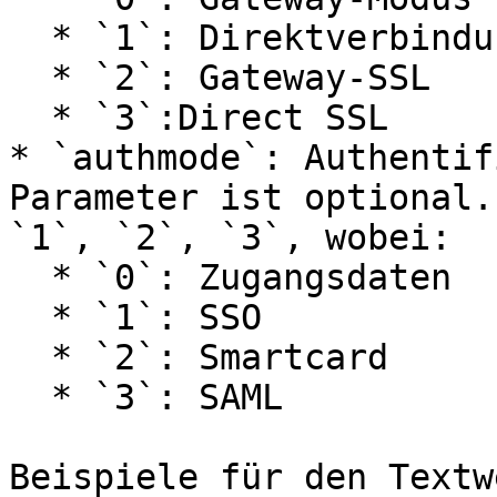
  * `1`: Direktverbindung

  * `2`: Gateway-SSL

  * `3`:Direct SSL

* `authmode`: Authentif
Parameter ist optional.
`1`, `2`, `3`, wobei:

  * `0`: Zugangsdaten

  * `1`: SSO

  * `2`: Smartcard

  * `3`: SAML

Beispiele für den Textwe