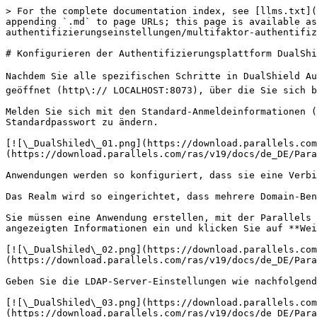
> For the complete documentation index, see [llms.txt](
appending `.md` to page URLs; this page is available as
authentifizierungseinstellungen/multifaktor-authentifiz
# Konfigurieren der Authentifizierungsplattform DualShi
Nachdem Sie alle spezifischen Schritte in DualShield A
geöffnet (http\:// LOCALHOST:8073), über die Sie sich b
Melden Sie sich mit den Standard-Anmeldeinformationen (
Standardpasswort zu ändern.

[![\_DualShiled\_01.png](https://download.parallels.com
(https://download.parallels.com/ras/v19/docs/de_DE/Para
Anwendungen werden so konfiguriert, dass sie eine Verbi
Das Realm wird so eingerichtet, dass mehrere Domain-Ben
Sie müssen eine Anwendung erstellen, mit der Parallels 
angezeigten Informationen ein und klicken Sie auf **Wei
[![\_DualShiled\_02.png](https://download.parallels.com
(https://download.parallels.com/ras/v19/docs/de_DE/Para
Geben Sie die LDAP-Server-Einstellungen wie nachfolgend
[![\_DualShiled\_03.png](https://download.parallels.com
(https://download.parallels.com/ras/v19/docs/de_DE/Para