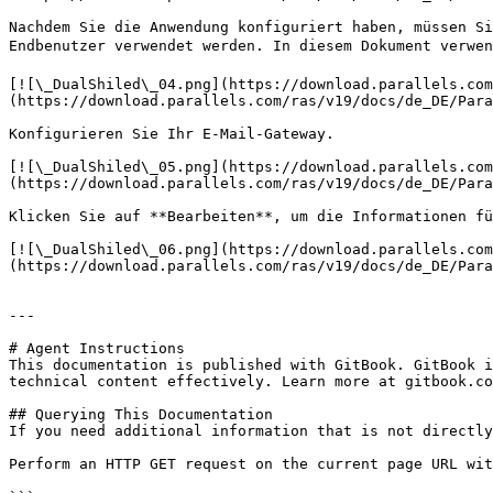
Nachdem Sie die Anwendung konfiguriert haben, müssen Si
Endbenutzer verwendet werden. In diesem Dokument verwend
[![\_DualShiled\_04.png](https://download.parallels.com
(https://download.parallels.com/ras/v19/docs/de_DE/Para
Konfigurieren Sie Ihr E-Mail-Gateway.

[![\_DualShiled\_05.png](https://download.parallels.com
(https://download.parallels.com/ras/v19/docs/de_DE/Para
Klicken Sie auf **Bearbeiten**, um die Informationen fü
[![\_DualShiled\_06.png](https://download.parallels.com
(https://download.parallels.com/ras/v19/docs/de_DE/Para
---

# Agent Instructions

This documentation is published with GitBook. GitBook i
technical content effectively. Learn more at gitbook.co
## Querying This Documentation

If you need additional information that is not directly
Perform an HTTP GET request on the current page URL wit