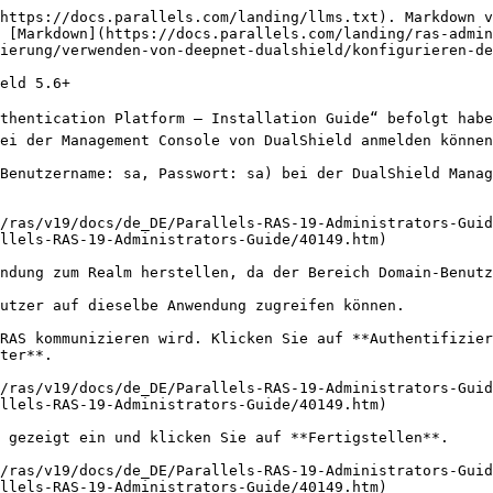
https://docs.parallels.com/landing/llms.txt). Markdown v
 [Markdown](https://docs.parallels.com/landing/ras-admin
ierung/verwenden-von-deepnet-dualshield/konfigurieren-de
eld 5.6+

uthentication Platform – Installation Guide“ befolgt habe
ei der Management Console von DualShield anmelden können
Benutzername: sa, Passwort: sa) bei der DualShield Manag
/ras/v19/docs/de_DE/Parallels-RAS-19-Administrators-Guid
llels-RAS-19-Administrators-Guide/40149.htm)

ndung zum Realm herstellen, da der Bereich Domain-Benutz
utzer auf dieselbe Anwendung zugreifen können.

RAS kommunizieren wird. Klicken Sie auf **Authentifizier
ter**.

/ras/v19/docs/de_DE/Parallels-RAS-19-Administrators-Guid
llels-RAS-19-Administrators-Guide/40149.htm)

 gezeigt ein und klicken Sie auf **Fertigstellen**.

/ras/v19/docs/de_DE/Parallels-RAS-19-Administrators-Guid
llels-RAS-19-Administrators-Guide/40149.htm)
