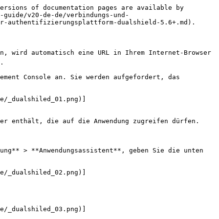
ersions of documentation pages are available by 
-guide/v20-de-de/verbindungs-und-
r-authentifizierungsplattform-dualshield-5.6+.md).

n, wird automatisch eine URL in Ihrem Internet-Browser 
.

ement Console an. Sie werden aufgefordert, das 
e/_dualshiled_01.png)]
er enthält, die auf die Anwendung zugreifen dürfen.

ung** > **Anwendungsassistent**, geben Sie die unten 
e/_dualshiled_02.png)]
e/_dualshiled_03.png)]