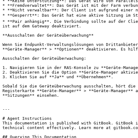
* **Keine Unterstützung**: Das Gerät wird von Parallels
* **Fremdverwaltet**: Das Gerät ist mit der Farm verbun
* **Nicht verwaltbar**: Der Client ist aufgrund einer n
* **Gesperrt**: Das Gerät hat eine aktive Sitzung im Sta
* **Pair anhängig**. Die Verbindung sollte auf der Clie
ist auf dem Gateway deaktiviert.

**Ausschalten der Geräteüberwachung**

Wenn Sie Endpunkt-Verwaltungslösungen von Drittanbieter
**Geräte-Manager** > **Optionen** deaktivieren. Es hilf
Ausschalten der Geräteüberwachung:

1. Navigieren Sie in der RAS-Konsole zu **Geräte-Manage
2. Deaktivieren Sie die Option **Geräte-Manager aktivie
3. Klicken Sie auf **Ja** und **Übernehmen**.

Sobald Sie die Geräteüberwachung ausschalten, hört die 
Registerkarte **Geräte-Manager** > **Geräte-Manager** a
**Sitzungen** einsehen.

---

# Agent Instructions

This documentation is published with GitBook. GitBook i
technical content effectively. Learn more at gitbook.co
## Querying This Documentation
