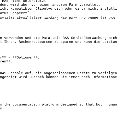
 RAS nicht unterstützt.

den, wird aber von einer anderen Farm verwaltet.

icht kompatiblen Clientversion oder einer nicht installi
tus Gesperrt“.

ntseite aktualisiert werden; der Port UDP 20009 ist vom 
n verwenden und die Parallels RAS-Geräteüberwachung nich
t Ihnen, Rechenressourcen zu sparen und kann die Leistun
r** > **Optionen**.

ren**.

RAS Console auf, die angeschlossenen Geräte zu verfolgen
ngezeigt wird. Danach können Sie immer noch Informatione
s the documentation platform designed so that both human
m.
