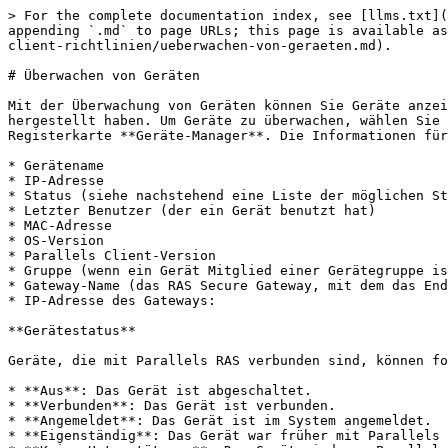
> For the complete documentation index, see [llms.txt](
appending `.md` to page URLs; this page is available as
client-richtlinien/ueberwachen-von-geraeten.md).

# Überwachen von Geräten

Mit der Überwachung von Geräten können Sie Geräte anzei
hergestellt haben. Um Geräte zu überwachen, wählen Sie 
Registerkarte **Geräte-Manager**. Die Informationen für
* Gerätename

* IP-Adresse

* Status (siehe nachstehend eine Liste der möglichen St
* Letzter Benutzer (der ein Gerät benutzt hat)

* MAC-Adresse

* OS-Version

* Parallels Client-Version

* Gruppe (wenn ein Gerät Mitglied einer Gerätegruppe is
* Gateway-Name (das RAS Secure Gateway, mit dem das End
* IP-Adresse des Gateways:

**Gerätestatus**

Geräte, die mit Parallels RAS verbunden sind, können fo
* **Aus**: Das Gerät ist abgeschaltet.

* **Verbunden**: Das Gerät ist verbunden.

* **Angemeldet**: Das Gerät ist im System angemeldet.

* **Eigenständig**: Das Gerät war früher mit Parallels 