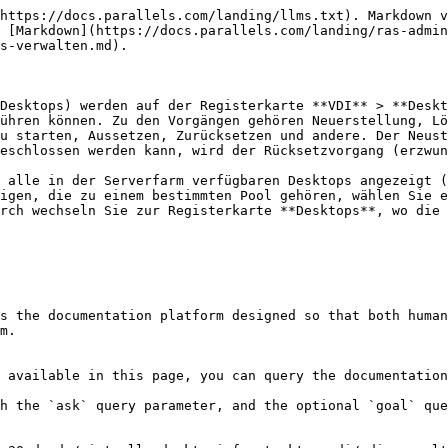
https://docs.parallels.com/landing/llms.txt). Markdown v
 [Markdown](https://docs.parallels.com/landing/ras-admin
s-verwalten.md).

Desktops) werden auf der Registerkarte **VDI** > **Desk
ühren können. Zu den Vorgängen gehören Neuerstellung, Lö
u starten, Aussetzen, Zurücksetzen und andere. Der Neust
eschlossen werden kann, wird der Rücksetzvorgang (erzwun
 alle in der Serverfarm verfügbaren Desktops angezeigt (
igen, die zu einem bestimmten Pool gehören, wählen Sie e
rch wechseln Sie zur Registerkarte **Desktops**, wo die 
s the documentation platform designed so that both human
m.

 available in this page, you can query the documentation
h the `ask` query parameter, and the optional `goal` que