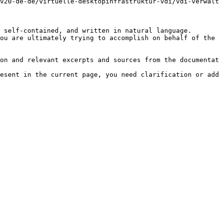
v20-de-de/virtuelle-desktopinfrastruktur-vdi/vdi-verwalt
 self-contained, and written in natural language.

ou are ultimately trying to accomplish on behalf of the 
on and relevant excerpts and sources from the documentat
esent in the current page, you need clarification or add