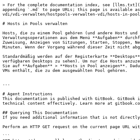
> For the complete documentation index, see [llms.txt](
appending `.md` to page URLs; this page is available as
vdi/vdi-verwalten/hostpools-verwalten-vdi/hosts-in-pool
# Hosts in Pools verwalten

Hosts, die zu einem Pool gehören (und andere Hosts und 
Verwaltungsoperationen aus dem Menü **Aufgaben** durchf
Zuweisung, Anzeigen von Sitzungen, Starten, Stoppen, Ne
Minuten. Wenn der Vorgang während dieser Zeit nicht abg
Standardmäßig werden auf der Registerkarte **Desktops**
verfügbaren Desktops zu sehen). Um nur die Hosts anzuze
Sie auf **Aufgaben** > **Hosts in Pool anzeigen**. Dadu
VMs enthält, die zu dem ausgewählten Pool gehören.

---

# Agent Instructions

This documentation is published with GitBook. GitBook i
technical content effectively. Learn more at gitbook.co
## Querying This Documentation

If you need additional information that is not directly
Perform an HTTP GET request on the current page URL wit
```
