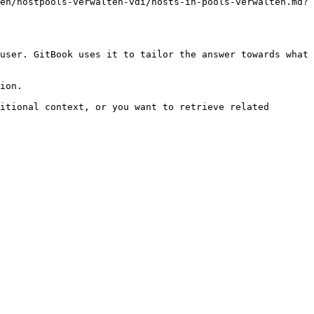
en/hostpools-verwalten-vdi/hosts-in-pools-verwalten.md?
user. GitBook uses it to tailor the answer towards what 
ion.

itional context, or you want to retrieve related 