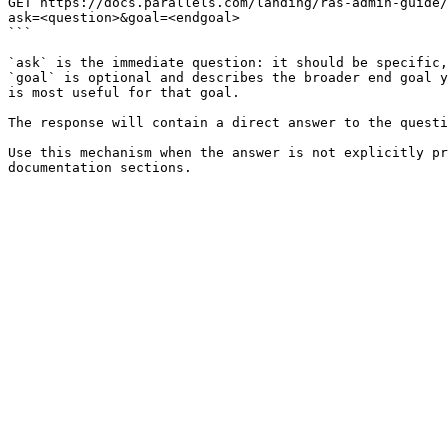
GET https://docs.parallels.com/landing/ras-admin-guide/
ask=<question>&goal=<endgoal>

```

`ask` is the immediate question: it should be specific,
`goal` is optional and describes the broader end goal y
is most useful for that goal.

The response will contain a direct answer to the questi
Use this mechanism when the answer is not explicitly pr