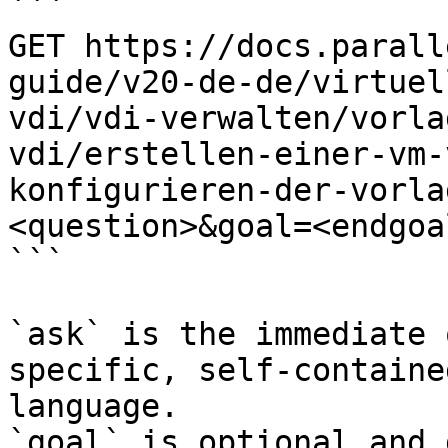
```

GET https://docs.parall
guide/v20-de-de/virtuel
vdi/vdi-verwalten/vorla
vdi/erstellen-einer-vm-
konfigurieren-der-vorla
<question>&goal=<endgoal
```

`ask` is the immediate 
specific, self-containe
language.

`goal` is optional and 