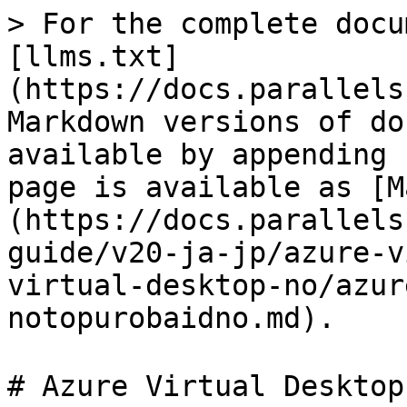
> For the complete docu
[llms.txt]
(https://docs.parallels
Markdown versions of do
available by appending 
page is available as [M
(https://docs.parallels
guide/v20-ja-jp/azure-v
virtual-desktop-no/azur
notopurobaidno.md).

# Azure Virtual De