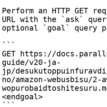
Perform an HTTP GET req
URL with the `ask` quer
optional `goal` query p
```

GET https://docs.parall
guide/v20-ja-
jp/desukutoppuinfuravdi
no/amazon-webusbisu/2-a
wopurobaidtoshitesuru.m
<endgoal>

```
