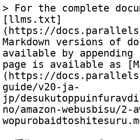
> For the complete docu
[llms.txt]
(https://docs.parallels
Markdown versions of do
available by appending 
page is available as [M
(https://docs.parallels
guide/v20-ja-
jp/desukutoppuinfuravdi
no/amazon-webusbisu/2-a
wopurobaidtoshitesuru.md