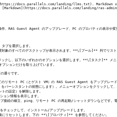
https://docs.parallels.com/landing/llms.txt). Markdown v
 [Markdown](https://docs.parallels.com/landing/ras-admin
作、RAS Guest Agent のアップグレード、PC のプロパティの表示
** タブを選択します。

理対象のすべてのデスクトップが表示されます。**\[プール]** 列でリス
をクリックし、以下のいずれかのオプションを選択します。**\[タスク]** 
オプションだけを取り上げています。

下の通りです。

リモート PC（とゲスト VM）の RAS Guest Agent をアップグレード
（PC をパーシスタントの状態にします）。メニューオプションをクリックして
タントの設定）を解除します。

ッション情報を表示します。

プ接続の確立、ping、リモート PC の再起動/シャットダウンなどです。
gent をチェックして、インストール/アップグレードします。

値にリセットします。下の **\[プロパティ]** を参照してください。
