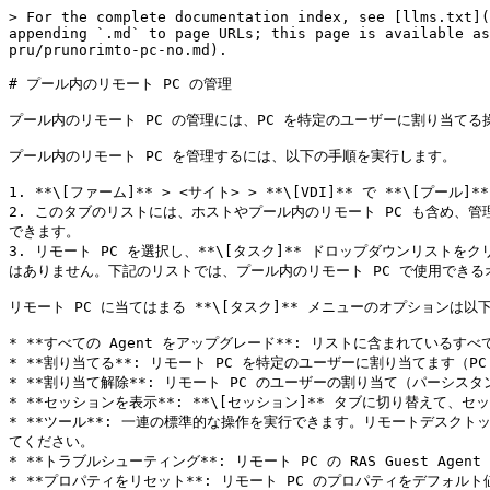
> For the complete documentation index, see [llms.txt](
appending `.md` to page URLs; this page is available as
pru/prunorimto-pc-no.md).

# プール内のリモート PC の管理

プール内のリモート PC の管理には、PC を特定のユーザーに割り当てる操
プール内のリモート PC を管理するには、以下の手順を実行します。

1. **\[ファーム]** > <サイト> > **\[VDI]** で **\[プール]
2. このタブのリストには、ホストやプール内のリモート PC も含め、管
できます。

3. リモート PC を選択し、**\[タスク]** ドロップダウンリスト
はありません。下記のリストでは、プール内のリモート PC で使用できる
リモート PC に当てはまる **\[タスク]** メニューのオプションは以
* **すべての Agent をアップグレード**: リストに含まれているすべての
* **割り当てる**: リモート PC を特定のユーザーに割り当てます
* **割り当て解除**: リモート PC のユーザーの割り当て（パーシス
* **セッションを表示**: **\[セッション]** タブに切り替えて、セ
* **ツール**: 一連の標準的な操作を実行できます。リモートデスクトッ
てください。

* **トラブルシューティング**: リモート PC の RAS Guest A
* **プロパティをリセット**: リモート PC のプロパティをデフォルト