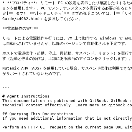
* **プロパティ**: リモート PC の設定を表示したり確認したりする
ョンを使用します）。PC でメンテナンスタスクを実行する必要があるとき
定]** タブと **\[セキュリティ]** タブの説明については、[**「サイトのデフォルト
Guide/44962.htm)）を参照してください。

**電源操作の実行**

リモートによる電源操作を行うには、VM 上で動作する Windows で WMI
は自動化されていませんが、以降のバージョンで自動化される予定です。

ホストで電源操作（起動、停止、再起動、サスペンド、リセット）を実行するには
す（起動と停止の操作は、上部にある該当のアイコンをクリックします）。
Nutanix AHV（AOS）を使用している場合、サスペンド操作は利用でき
がサポートされていないためです。

---

# Agent Instructions

This documentation is published with GitBook. GitBook i
technical content effectively. Learn more at gitbook.co
## Querying This Documentation

If you need additional information that is not directly
Perform an HTTP GET request on the current page URL wit