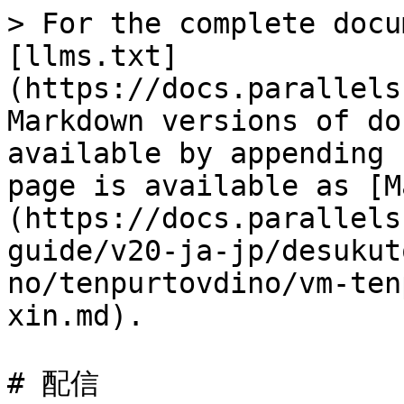
> For the complete docu
[llms.txt]
(https://docs.parallels
Markdown versions of do
available by appending 
page is available as [M
(https://docs.parallels
guide/v20-ja-jp/desukut
no/tenpurtovdino/vm-ten
xin.md).

# 配信
