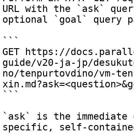
URL with the `ask` quer
optional `goal` query p
```

GET https://docs.parall
guide/v20-ja-jp/desukut
no/tenpurtovdino/vm-ten
xin.md?ask=<question>&g
```

`ask` is the immediate 
specific, self-containe