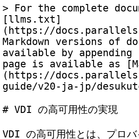
> For the complete docu
[llms.txt]
(https://docs.parallels
Markdown versions of do
available by appending 
page is available as [M
(https://docs.parallels
guide/v20-ja-jp/desukut
# VDI の高可用性の実現

VDI の高可用性とは、プロバイダ