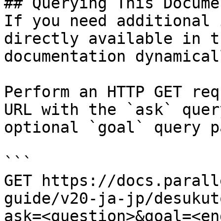
## Querying This Docume
If you need additional 
directly available in t
documentation dynamical
Perform an HTTP GET req
URL with the `ask` quer
optional `goal` query p
```

GET https://docs.parall
guide/v20-ja-jp/desukut
ask=<question>&goal=<en