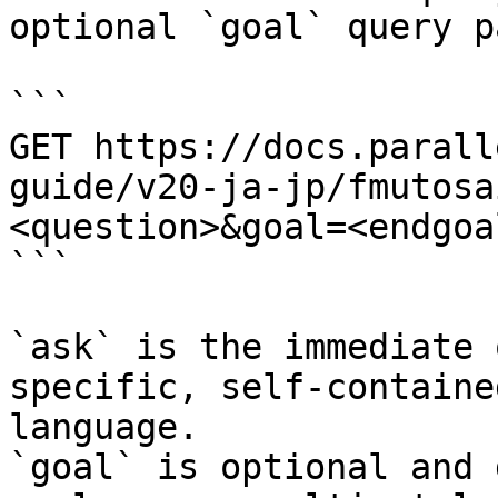
optional `goal` query p
```

GET https://docs.parall
guide/v20-ja-jp/fmutosa
<question>&goal=<endgoal
```

`ask` is the immediate 
specific, self-containe
language.

`goal` is optional and 