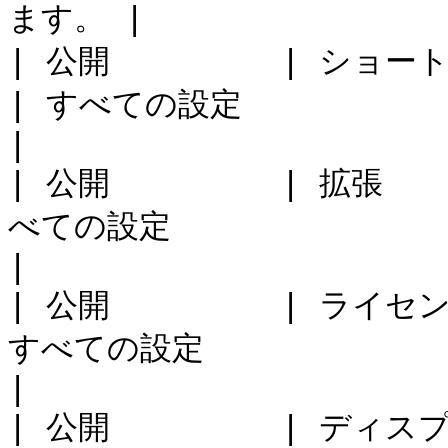
ます。 |

| 公開         | ショートカット             
| すべての設定                                                        
|

| 公開         | 拡張    
べての設定                                                        
|

| 公開         | ライセンス 
すべての設定                                                        
|

| 公開         | ディスプレイ                 