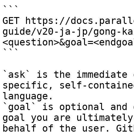
```

GET https://docs.parall
guide/v20-ja-jp/gong-ka
<question>&goal=<endgoal
```

`ask` is the immediate 
specific, self-containe
language.

`goal` is optional and 
goal you are ultimately
behalf of the user. Git