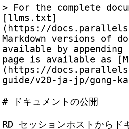
> For the complete docu
[llms.txt]
(https://docs.parallels
Markdown versions of do
available by appending 
page is available as [M
(https://docs.parallels
guide/v20-ja-jp/gong-ka
# ドキュメントの公開

RD セッションホストから