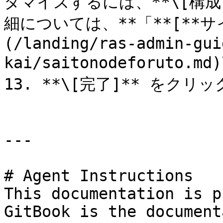
タマイズするには、**\[構
細については、**「**[**
(/landing/ras-admin-gui
kai/saitonodeforuto
13. **\[完了]** をク
---

# Agent Instructions

This documentation is p
GitBook is the document