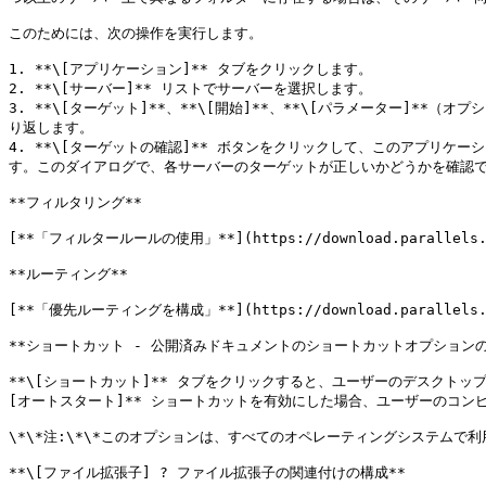
このためには、次の操作を実行します。

1. **\[アプリケーション]** タブをクリックします。

2. **\[サーバー]** リストでサーバーを選択します。

3. **\[ターゲット]**、**\[開始]**、**\[パラメーター
り返します。

4. **\[ターゲットの確認]** ボタンをクリックして、このアプリケ
す。このダイアログで、各サーバーのターゲットが正しいかどうかを確認で
**フィルタリング**

[**「フィルタールールの使用」**](https://download.parallels.co
**ルーティング**

[**「優先ルーティングを構成」**](https://download.parallels.co
**ショートカット - 公開済みドキュメントのショートカットオプションの構
**\[ショートカット]** タブをクリックすると、ユーザーのデスクトップ
[オートスタート]** ショートカットを有効にした場合、ユーザーのコン
\*\*注:\*\*このオプションは、すべてのオペレーティングシステムで利
**\[ファイル拡張子] ? ファイル拡張子の関連付けの構成**
