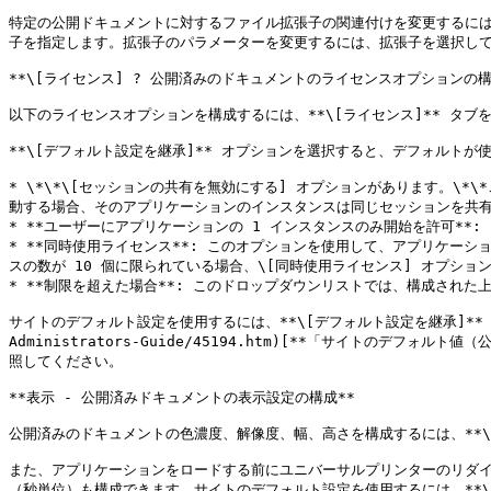
特定の公開ドキュメントに対するファイル拡張子の関連付けを変更するには、**
子を指定します。拡張子のパラメーターを変更するには、拡張子を選択して、**\
**\[ライセンス] ? 公開済みのドキュメントのライセンスオプションの構成
以下のライセンスオプションを構成するには、**\[ライセンス]** タブを
**\[デフォルト設定を継承]** オプションを選択すると、デフォルト
* \*\*\[セッションの共有を無効にする] オプションがあります。\
動する場合、そのアプリケーションのインスタンスは同じセッションを共有
* **ユーザーにアプリケーションの 1 インスタンスのみ開始を許可**
* **同時使用ライセンス**: このオプションを使用して、アプリケ
スの数が 10 個に限られている場合、\[同時使用ライセンス] オプシ
* **制限を超えた場合**: このドロップダウンリストでは、構成された上
サイトのデフォルト設定を使用するには、**\[デフォルト設定を継承]** オプションを選
Administrators-Guide/45194.htm)[**「サイトのデフォルト値（公開）」*
照してください。

**表示 - 公開済みドキュメントの表示設定の構成**

公開済みのドキュメントの色濃度、解像度、幅、高さを構成するには、**\
また、アプリケーションをロードする前にユニバーサルプリンターのリダ
（秒単位）も構成できます。サイトのデフォルト設定を使用するには、**\