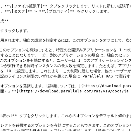
\[ファイル拡張子]** タブをクリックします。リストに新しい拡張子を追加す
[タスク]** > **\[プロパティ]** をクリックします。

**

クリックします。

が使用されます。独自の設定を指定するには、このオプションをオフにして、次
*\*このオプションを有効にすると、特定の公開済みアプリケーションを 1
することになります。一方、別のアプリケーションの場合は、独自のセッショ
: このオプションを有効にすると、ユーザーは 1 つのアプリケーションイン
ーションが実行できる同時インスタンスの最大数を指定します。たとえば、アプ
ョンを 10 に設定します。これにより、この制限に達した場合、他のユーザー
記のライセンス制限のいずれかを超えた場合に Parallels RAS で実行
択します。[詳細については、](https://download.parallels.co
*](https://download.parallels.com/ras/v19/docs/ja_JP
[表示]** タブをクリックします。これらのオプションをデフォルト値のま
イレクトを待機するオプションを有効にすることもできます。このオプション
[デフォルト設定を継承]** オプションを選択します。[詳細については、]