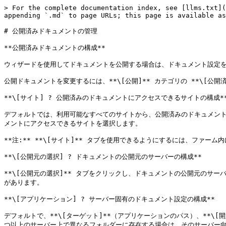
> For the complete documentation index, see [llms.txt](
appending `.md` to page URLs; this page is available as
# 公開済みドキュメントの管理

**公開済みドキュメントの構成**

ウィザードを使用してドキュメントを公開する場合は、ドキュメント設定を
公開ドキュメントを変更するには、**\[公開]** カテゴリの **\[
**\[サイト] ? 公開済みのドキュメントにアクセスできるサイトの構成**
デフォルトでは、利用可能なすべてのサイトから、公開済みのドキュメントに
メントにアクセスできるサイトを選択します。

**注:** **\[サイト]** タブを使用できるようにするには、ファーム
**\[公開元の選択] ? ドキュメントの公開元のサーバーの構成**

**\[公開元の選択]** タブをクリックし、ドキュメントの公開元の
があります。

**\[アプリケーション] ? サーバー固有のドキュメント設定の構成**

デフォルトで、**\[ターゲット]**（アプリケーションのパス）、**\[
つ以上のサーバー上で異なるフォルダーに存在する場合は、そのサーバー向