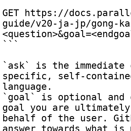
```

GET https://docs.parall
guide/v20-ja-jp/gong-ka
<question>&goal=<endgoal
```

`ask` is the immediate 
specific, self-containe
language.

`goal` is optional and 
goal you are ultimately
behalf of the user. Git
answer towards what is 