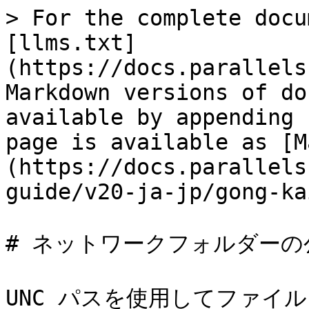
> For the complete docu
[llms.txt]
(https://docs.parallels
Markdown versions of do
available by appending 
page is available as [M
(https://docs.parallels
guide/v20-ja-jp/gong-ka
# ネットワークフォルダーの公
UNC パスを使用してファイ