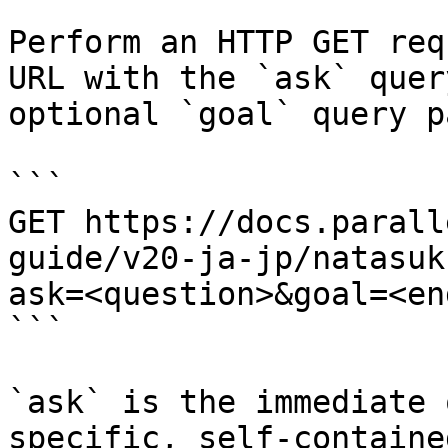
Perform an HTTP GET req
URL with the `ask` quer
optional `goal` query p
```

GET https://docs.parall
guide/v20-ja-jp/natasuk
ask=<question>&goal=<en
```

`ask` is the immediate 
specific, self-containe