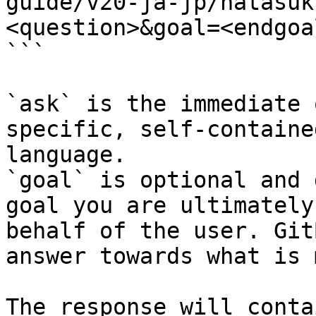
guide/v20-ja-jp/natasuk
<question>&goal=<endgoal
```

`ask` is the immediate 
specific, self-containe
language.

`goal` is optional and 
goal you are ultimately
behalf of the user. Git
answer towards what is 
The response will conta