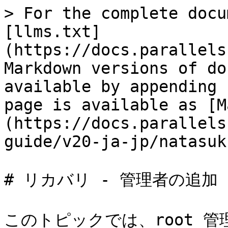
> For the complete docu
[llms.txt]
(https://docs.parallels
Markdown versions of do
available by appending 
page is available as [M
(https://docs.parallels
guide/v20-ja-jp/natasuk
# リカバリ - 管理者の追加

このトピックでは、root 