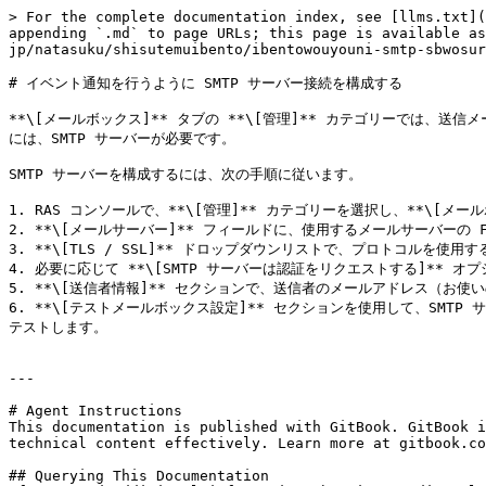
> For the complete documentation index, see [llms.txt](
appending `.md` to page URLs; this page is available as
jp/natasuku/shisutemuibento/ibentowouyouni-smtp-sbwosur
# イベント通知を行うように SMTP サーバー接続を構成する

**\[メールボックス]** タブの **\[管理]** カテゴリーでは
には、SMTP サーバーが必要です。

SMTP サーバーを構成するには、次の手順に従います。

1. RAS コンソールで、**\[管理]** カテゴリーを選択し、**\[メー
2. **\[メールサーバー]** フィールドに、使用するメールサーバーの F
3. **\[TLS / SSL]** ドロップダウンリストで、プロトコルを使用
4. 必要に応じて **\[SMTP サーバーは認証をリクエストする]**
5. **\[送信者情報]** セクションで、送信者のメールアドレス（お使
6. **\[テストメールボックス設定]** セクションを使用して、SMT
テストします。

---

# Agent Instructions

This documentation is published with GitBook. GitBook i
technical content effectively. Learn more at gitbook.co
## Querying This Documentation
