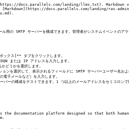
https://docs.parallels.com/landing/llms.txt). Markdown v
 [Markdown](https://docs.parallels.com/landing/ras-admin
u.md).

、送信メール用の SMTP サーバーを構成できます。管理者がシステムイベント
ルボックス]** タブをクリックします。

DQN または IP アドレスを入力します。

するかどうかを選択します。

 オプションを選択して、表示されるフィールドに SMTP サーバーユーザー名お
いの電子メールなど）を入力します。

P サーバーの構成をテストできます。1 つ以上のメールアドレスをセミコロンで
s the documentation platform designed so that both human
m.
