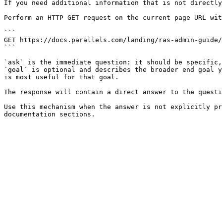
If you need additional information that is not directly
Perform an HTTP GET request on the current page URL wit
```

GET https://docs.parallels.com/landing/ras-admin-guide/
```

`ask` is the immediate question: it should be specific,
`goal` is optional and describes the broader end goal y
is most useful for that goal.

The response will contain a direct answer to the questi
Use this mechanism when the answer is not explicitly pr