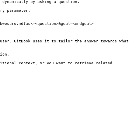
 dynamically by asking a question.

ry parameter:

bwosuru.md?ask=<question>&goal=<endgoal>

user. GitBook uses it to tailor the answer towards what 
ion.

itional context, or you want to retrieve related 