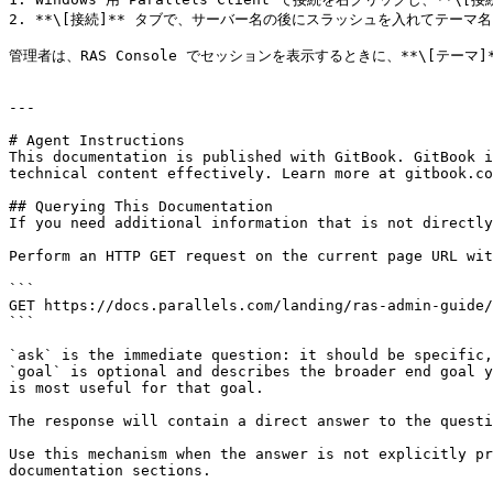
2. **\[接続]** タブで、サーバー名の後にスラッシュを入れてテーマ名を付記
管理者は、RAS Console でセッションを表示するときに、**\[テ
---

# Agent Instructions

This documentation is published with GitBook. GitBook i
technical content effectively. Learn more at gitbook.co
## Querying This Documentation

If you need additional information that is not directly
Perform an HTTP GET request on the current page URL wit
```

GET https://docs.parallels.com/landing/ras-admin-guide/
```

`ask` is the immediate question: it should be specific,
`goal` is optional and describes the broader end goal y
is most useful for that goal.

The response will contain a direct answer to the questi
Use this mechanism when the answer is not explicitly pr