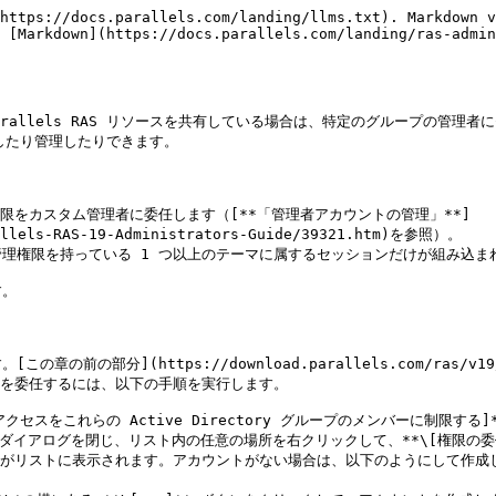
https://docs.parallels.com/landing/llms.txt). Markdown v
 [Markdown](https://docs.parallels.com/landing/ras-admin
rallels RAS リソースを共有している場合は、特定のグループの管理
示したり管理したりできます。

限をカスタム管理者に委任します（[**「管理者アカウントの管理」**]
rallels-RAS-19-Administrators-Guide/39321.htm)を参照）。

ンすると、管理権限を持っている 1 つ以上のテーマに属するセッションだけが組み
。

(https://download.parallels.com/ras/v19/docs/j
権限を委任するには、以下の手順を実行します。

アクセスをこれらの Active Directory グループのメンバーに制限す
 ダイアログを閉じ、リスト内の任意の場所を右クリックして、**\[権限の委任
トがリストに表示されます。アカウントがない場合は、以下のようにして作成し