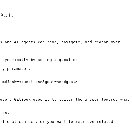
きます。

s and AI agents can read, navigate, and reason over 
 dynamically by asking a question.

ry parameter:

.md?ask=<question>&goal=<endgoal>

user. GitBook uses it to tailor the answer towards what 
ion.

itional context, or you want to retrieve related 