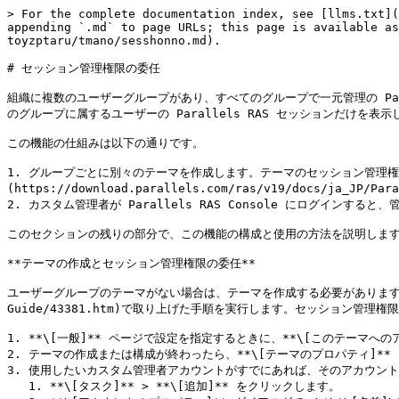
> For the complete documentation index, see [llms.txt](
appending `.md` to page URLs; this page is available as
toyzptaru/tmano/sesshonno.md).

# セッション管理権限の委任

組織に複数のユーザーグループがあり、すべてのグループで一元管理の Pa
のグループに属するユーザーの Parallels RAS セッションだけを表
この機能の仕組みは以下の通りです。

1. グループごとに別々のテーマを作成します。テーマのセッション管理権
(https://download.parallels.com/ras/v19/docs/ja_JP/Pa
2. カスタム管理者が Parallels RAS Console にログイ
このセクションの残りの部分で、この機能の構成と使用の方法を説明します
**テーマの作成とセッション管理権限の委任**

ユーザーグループのテーマがない場合は、テーマを作成する必要があります。[この章の前の部分]
Guide/43381.htm)で取り上げた手順を実行します。セッション管理
1. **\[一般]** ページで設定を指定するときに、**\[このテーマへの
2. テーマの作成または構成が終わったら、**\[テーマのプロパティ]**
3. 使用したいカスタム管理者アカウントがすでにあれば、そのアカウン
   1. **\[タスク]** > **\[追加]** をクリックします。
