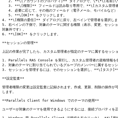
   2. **\[アカウントのプロパティ]** ダイアログで、\*\*\[名前]\*\*の横にある **\[...]** ボタンをクリックして、アカウントを作成します。

   3. **\[権限]** フィールドは読み取り専用で、**\[カスタム管理者]**（ここで使用するタイプの管理者）に設定されています。

   4. 必要に応じて、その他のフィールド（電子メール、モバイルなど）を設定します。

   5. **\[OK]** をクリックします。

4. **\[権限の委任]** ダイアログに戻り、左ペインで管理者を選択しま
5. 右ペインの下側で、対象のテーマに関する権限（表示、変更、セッシ
対象外です）。

6. **\[OK]** をクリックします。

**セッションの管理**

上記の作業が完了したら、カスタム管理者が指定のテーマに属するセッショ
1. Parallels RAS Console を実行し、カスタム管理者の資格情
2. 対象のテーマに割り当てられているグループのメンバーに属するセッシ
3. セッションを管理するには、そのセッションを選択し、**\[タスク
**設定監査**

管理者権限の変更は設定監査に記録されます。作成、更新、削除の操作が可能です。変
します。

**Parallels Client for Windows でのテーマの使用**

ユーザーが対象のテーマを使用できるようにするには、接続プロパティを正
1. Windows 用 Parallels Client で接続を右クリックし、**\