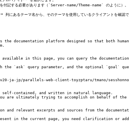
する必要があります（`Server-name/Theme-name` のように）。

ーマ]** 列にあるテーマ名から、そのテーマを使用しているクライアントを確認で
s the documentation platform designed so that both human
m.

 available in this page, you can query the documentation
h the `ask` query parameter, and the optional `goal` que
v20-ja-jp/parallels-web-client-toyzptaru/tmano/sesshonno
 self-contained, and written in natural language.

ou are ultimately trying to accomplish on behalf of the 
on and relevant excerpts and sources from the documentat
esent in the current page, you need clarification or add