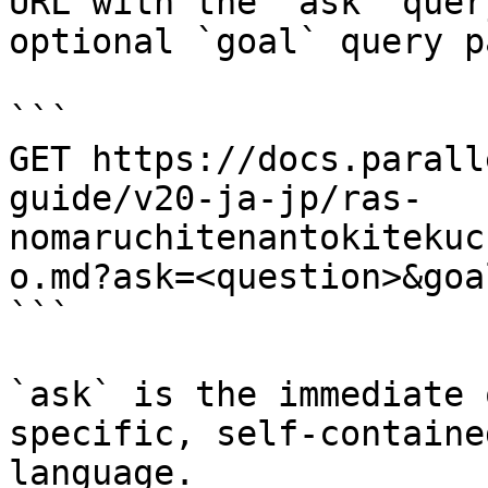
URL with the `ask` quer
optional `goal` query p
```

GET https://docs.parall
guide/v20-ja-jp/ras-
nomaruchitenantokitekuc
o.md?ask=<question>&goa
```

`ask` is the immediate 
specific, self-containe
language.
