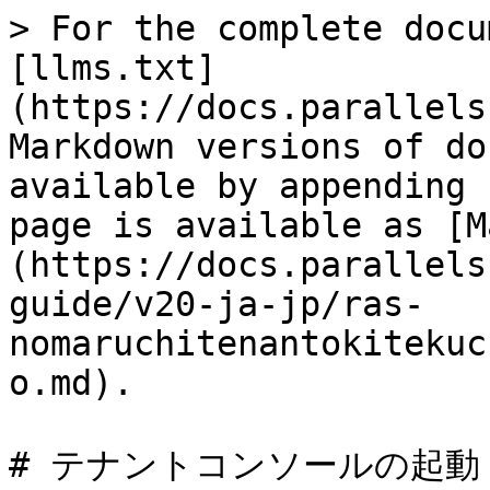
> For the complete docu
[llms.txt]
(https://docs.parallels
Markdown versions of do
available by appending 
page is available as [M
(https://docs.parallels
guide/v20-ja-jp/ras-
nomaruchitenantokitekuc
o.md).

# テナントコンソールの起動
